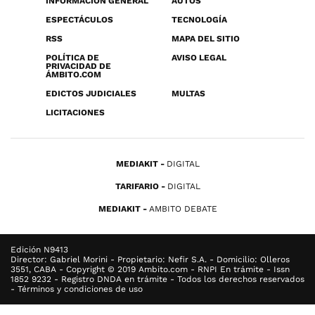
INFORMACIÓN GENERAL
AUTOS
ESPECTÁCULOS
TECNOLOGÍA
RSS
MAPA DEL SITIO
POLÍTICA DE
AVISO LEGAL
PRIVACIDAD DE
ÁMBITO.COM
EDICTOS JUDICIALES
MULTAS
LICITACIONES
MEDIAKIT
DIGITAL
TARIFARIO
DIGITAL
MEDIAKIT
AMBITO DEBATE
Edición N9413
Director: Gabriel Morini - Propietario: Nefir S.A. - Domicilio: Olleros
3551, CABA - Copyright © 2019 Ambito.com - RNPI En trámite - Issn
1852 9232 - Registro DNDA en trámite - Todos los derechos reservados
- Términos y condiciones de uso