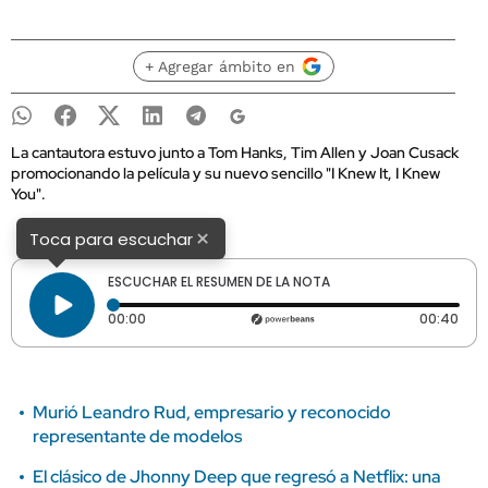
+ Agregar ámbito en
La cantautora estuvo junto a Tom Hanks, Tim Allen y Joan Cusack
promocionando la película y su nuevo sencillo "I Knew It, I Knew
You".
×
Toca para escuchar
ESCUCHAR EL RESUMEN DE LA NOTA
Tiempo transcurrido: 0 segundos
Dura
00:00
00:40
Murió Leandro Rud, empresario y reconocido
representante de modelos
El clásico de Jhonny Deep que regresó a Netflix: una