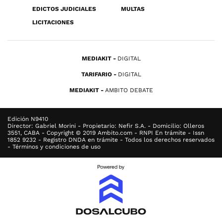
EDICTOS JUDICIALES
MULTAS
LICITACIONES
MEDIAKIT
DIGITAL
TARIFARIO
DIGITAL
MEDIAKIT
AMBITO DEBATE
Edición N9410
Director: Gabriel Morini - Propietario: Nefir S.A. - Domicilio: Olleros
3551, CABA - Copyright © 2019 Ambito.com - RNPI En trámite - Issn
1852 9232 - Registro DNDA en trámite - Todos los derechos reservados
- Términos y condiciones de uso