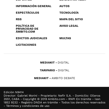
INFORMACIÓN GENERAL
AUTOS
ESPECTÁCULOS
TECNOLOGÍA
RSS
MAPA DEL SITIO
POLÍTICA DE
AVISO LEGAL
PRIVACIDAD DE
ÁMBITO.COM
EDICTOS JUDICIALES
MULTAS
LICITACIONES
MEDIAKIT
DIGITAL
TARIFARIO
DIGITAL
MEDIAKIT
AMBITO DEBATE
Edición N9414
Director: Gabriel Morini - Propietario: Nefir S.A. - Domicilio: Olleros
3551, CABA - Copyright © 2019 Ambito.com - RNPI En trámite - Issn
1852 9232 - Registro DNDA en trámite - Todos los derechos reservados
- Términos y condiciones de uso