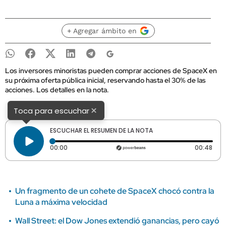
+ Agregar ámbito en
Los inversores minoristas pueden comprar acciones de SpaceX en
su próxima oferta pública inicial, reservando hasta el 30% de las
acciones. Los detalles en la nota.
×
Toca para escuchar
ESCUCHAR EL RESUMEN DE LA NOTA
Tiempo transcurrido: 0 segundos
Dura
00:00
00:48
Un fragmento de un cohete de SpaceX chocó contra la
Luna a máxima velocidad
Wall Street: el Dow Jones extendió ganancias, pero cayó