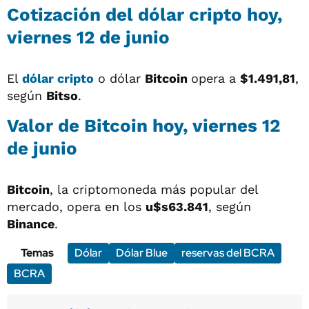
Cotización del
dólar cripto
hoy,
viernes 12 de junio
El
dólar cripto
o dólar
Bitcoin
opera a
$1.491,81
,
según
Bitso
.
Valor de Bitcoin hoy, viernes 12
de junio
Bitcoin
, la criptomoneda más popular del
mercado, opera en los
u$s63.841
, según
Binance
.
Temas
Dólar
Dólar Blue
reservas del BCRA
BCRA