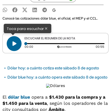
Conocé las cotizaciones dólar blue, el oficial, el MEP y el CCL.
×
Toca para escuchar
ESCUCHAR EL RESUMEN DE LA NOTA
Tiempo transcurrido: 0 segundos
Dura
00:00
00:55
Dólar hoy: a cuánto cotiza este sábado 8 de agosto
Dólar blue hoy: a cuánto opera este sábado 8 de agosto
El
dólar blue
opera a
$1.430 para la compra y a
$1.450
para la venta
, según los operadores de la
city consultados por
Ámbito
.