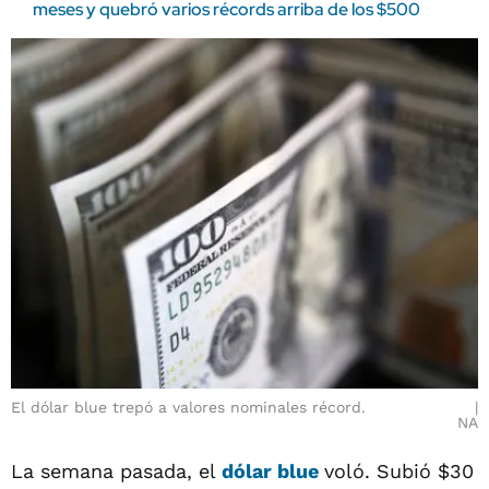
meses y quebró varios récords arriba de los $500
El dólar blue trepó a valores nominales récord.
NA
La semana pasada, el
dólar blue
voló. Subió $30