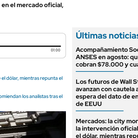
ANUARIO 2025
en el mercado oficial,
LIFESTYLE
EDICIÓN IMPRESA
AUTOS
Últimas noticia
Acompañamiento Soc
Duración: 1 minutos y 0 segundos
01:00
ANSES en agosto: qu
cobran $78.000 y c
 el dólar, mientras repunta el
Los futuros de Wall S
avanzan con cautela a
espera del dato de 
miendan los analistas tras el
de EEUU
Mercados: la city mo
la intervención oficia
el dólar, mientras rep