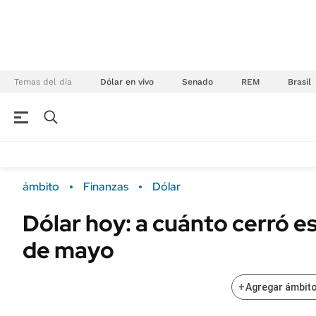
Temas del día
Dólar en vivo
Senado
REM
Brasil
NEGOCIOS
ÚLTIMAS NOTICIAS
Especiales Ámbito
ECONOMÍA
ámbito
Finanzas
Dólar
Real Estate
Banco de Datos
Dólar hoy: a cuánto cerró es
Sustentabilidad
Campo
de mayo
Seguros
FINANZAS
ENERGY REPORT
Dólar
+
Agregar ámbito
POLÍTICA
Mercados
Nacional