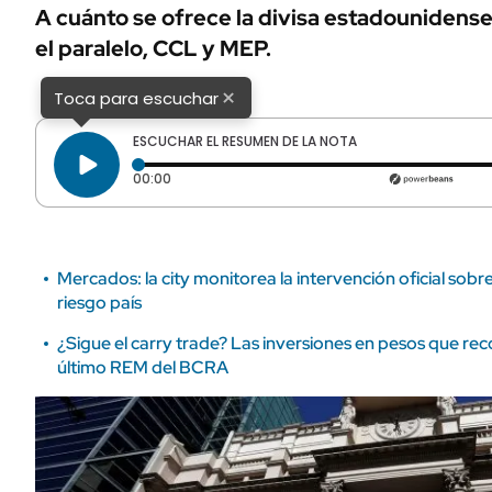
ÁMBITO DEBATE
A cuánto se ofrece la divisa estadounidense 
Municipios
el paralelo, CCL y MEP.
MEDIAKIT AMBITO DEBATE
URUGUAY
×
Toca para escuchar
ESCUCHAR EL RESUMEN DE LA NOTA
Tiempo transcurrido: 0 segundos
00:00
Mercados: la city monitorea la intervención oficial sobre
riesgo país
¿Sigue el carry trade? Las inversiones en pesos que reco
último REM del BCRA