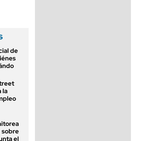
viernes de 10 a 18
s
ial de
iénes
uándo
treet
 la
empleo
nitorea
l sobre
unta el