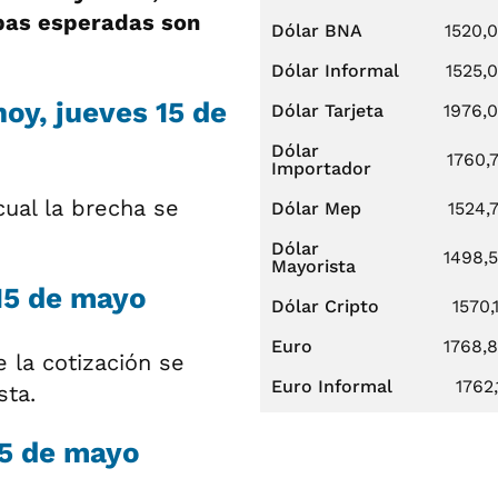
ubas esperadas son
Dólar BNA
1520,
Dólar Informal
1525,
hoy, jueves 15 de
Dólar Tarjeta
1976,
Dólar
1760,
Importador
 cual la brecha se
Dólar Mep
1524,
Dólar
1498,
Mayorista
 15 de mayo
Dólar Cripto
1570,
Euro
1768,
e la cotización se
Euro Informal
1762,
sta.
15 de mayo