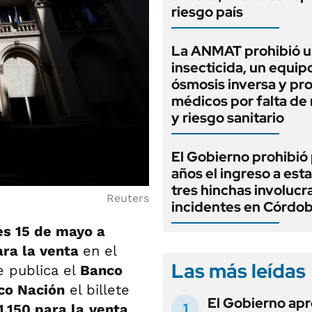
riesgo país
La ANMAT prohibió 
insecticida, un equip
ósmosis inversa y pr
médicos por falta de 
y riesgo sanitario
El Gobierno prohibió 
años el ingreso a esta
tres hinchas involucr
Reuters
incidentes en Córdo
es 15 de mayo a
para la venta
en el
Las más leídas
e publica el
Banco
co Nación
el billete
El Gobierno apr
1.150 para la
venta
.