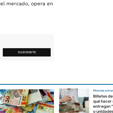
del mercado, opera en
SUSCRIBITE
Moneda extran
Billetes de
qué hacer 
entregan "
o unidade