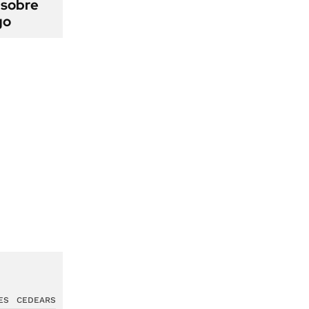
 sobre
go
ES
CEDEARS