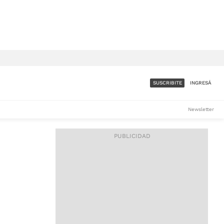
SUSCRIBITE
INGRESÁ
SUMATE A LA COMUNIDAD
Newsletter
DE ÁMBITO
LES
ACCESO FULL - $1.800/MES
ES
CORPORATIVO - CONSULTAR
Si tenés dudas comunicate
con nosotros a
IOS
suscripciones@ambito.com.ar
Llamanos al (54) 11 4556-
9147/48 o
al (54) 11 4449-3256 de lunes a