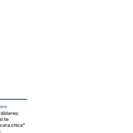
jera
 dólares:
si te
cara chica"
s