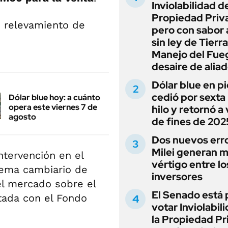
Inviolabilidad de
Propiedad Priv
 relevamiento de
pero con sabor
sin ley de Tierra
Manejo del Fue
desaire de alia
Dólar blue en p
cedió por sexta 
Dólar blue hoy: a cuánto
opera este viernes 7 de
hilo y retornó a
agosto
de fines de 202
Dos nuevos err
Milei generan 
ntervención en el
vértigo entre lo
uema cambiario de
inversores
el mercado sobre el
El Senado está 
tada con el Fondo
votar Inviolabil
la Propiedad Pr