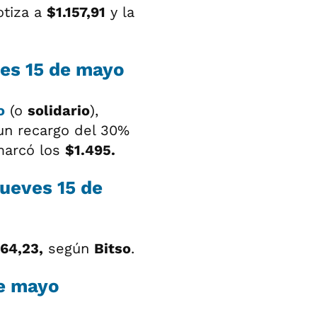
otiza a
$1.157,91
y la
ves 15 de mayo
o
(o
solidario
),
 un recargo del 30%
marcó los
$1.495.
jueves 15 de
164,23,
según
Bitso
.
de mayo