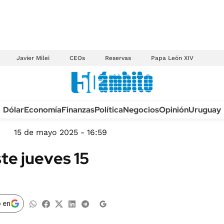
Javier Milei
CEOs
Reservas
Papa León XIV
Anuario autos 2026
Dólar
Economía
Finanzas
Política
Negocios
Opinión
Uruguay
TECNOLOGÍA
NOVEDADES FISCA
MÉXICO
15 de mayo 2025 - 16:59
EDICTOS JUDICIAL
OPINIÓN
te jueves 15
MULTAS
MUNDO
LICITACIONES
INFORMACIÓN GENERAL
CUADROS TARIFAR
ESPECTÁCULOS
 en
RECALL
DEPORTES