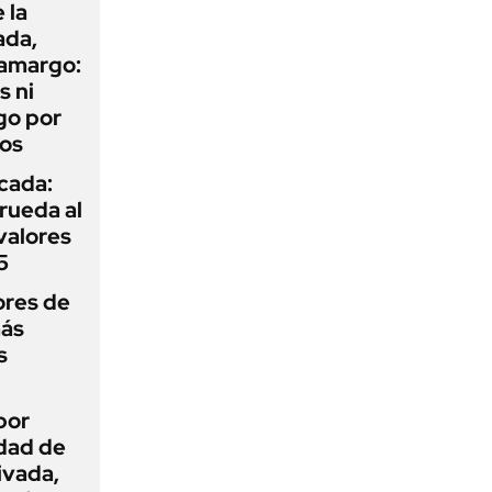
 la
ada,
 amargo:
s ni
go por
dos
icada:
rueda al
 valores
5
ores de
más
s
por
idad de
ivada,