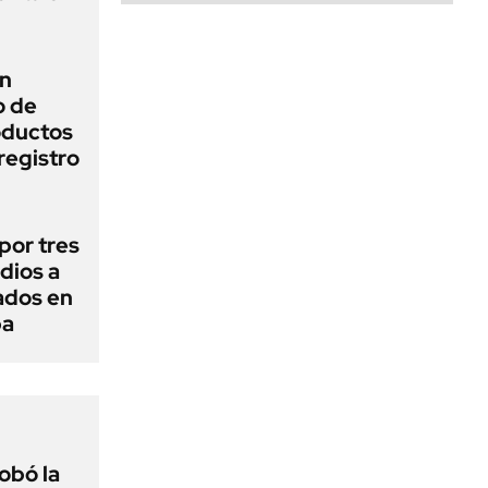
un
o de
oductos
registro
por tres
dios a
ados en
ba
obó la