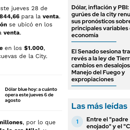
Dólar, inflación y PBI:
este jueves 28 de
gurúes de la city re
844,66
para la
venta
.
sus pronósticos sobre
ión
se ubicó en los
principales variables 
la
venta
.
economía
le
en los
$1.000
,
El Senado sesiona tra
uevas de la City.
revés a la ley de Tierr
cambios en desalojos,
Manejo del Fuego y
expropiaciones
Dólar blue hoy: a cuánto
opera este jueves 6 de
agosto
Las más leídas
Entre el "padre
millones
, por lo que
enojado" y el "C