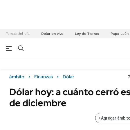
Temas del día
Dólar en vivo
Ley de Tierras
Papa León 
NEGOCIOS
ÚLTIMAS NOTICIAS
Especiales Ámbito
ECONOMÍA
ámbito
Finanzas
Dólar
2
Real Estate
Banco de Datos
Dólar hoy: a cuánto cerró e
Sustentabilidad
Campo
de diciembre
Seguros
FINANZAS
ENERGY REPORT
Dólar
+
Agregar ámbito
POLÍTICA
Mercados
Nacional