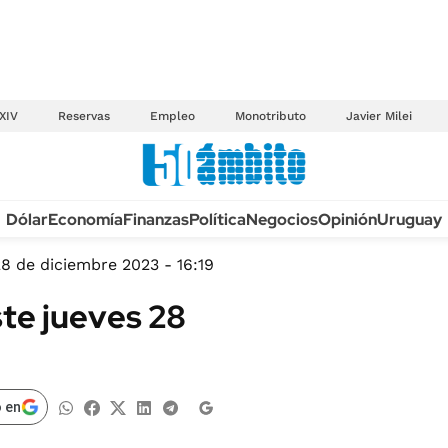
XIV
Reservas
Empleo
Monotributo
Javier Milei
Anuario autos 2026
Dólar
Economía
Finanzas
Política
Negocios
Opinión
Uruguay
TECNOLOGÍA
NOVEDADES FISCA
MÉXICO
8 de diciembre 2023 - 16:19
EDICTOS JUDICIAL
OPINIÓN
ste jueves 28
MULTAS
MUNDO
LICITACIONES
INFORMACIÓN GENERAL
CUADROS TARIFAR
ESPECTÁCULOS
 en
RECALL
DEPORTES