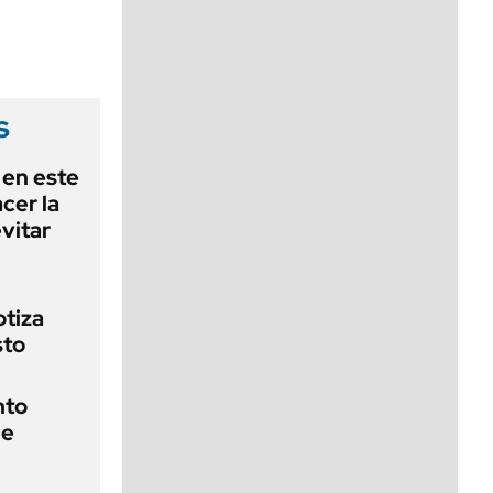
viernes de 10 a 18
s
 en este
cer la
vitar
otiza
sto
nto
de