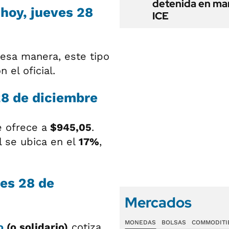
detenida en ma
hoy, jueves 28
ICE
 esa manera, este tipo
n el oficial.
28 de diciembre
e ofrece a
$945,05
.
l se ubica en el
17%
,
ves 28 de
Mercados
MONEDAS
BOLSAS
COMMODITI
o
(o solidario)
cotiza