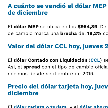
A cuánto se vendió el dólar MEP 
de diciembre
El
dólar MEP
se ubica en los
$954,89
. De
de cambio marca una
brecha
del
18,2%
co
Valor del dólar CCL hoy, jueves 
El
dólar
Contado con Liquidación
(
CCL
) s
Así, el
spread
con el tipo de cambio oficia
mínimos desde septiembre de 2019.
Precio del dólar tarjeta hoy, jue
diciembre
El
dólar tarjeta o turista
, y el
dólar ahorr