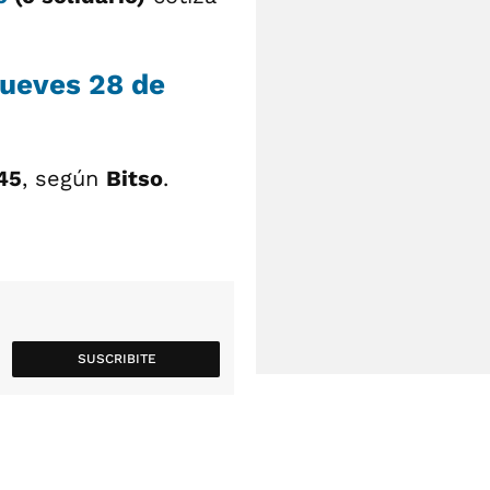
jueves 28
de
45
, según
Bitso
.
SUSCRIBITE