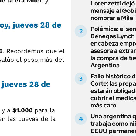
e la era Milei
. y
Lorenzetti dejó
mensaje al Gobi
nombrar a Milei
hoy, jueves 28 de
Polémica: el se
Benegas Lynch
encabeza empr
asesora a extra
5
. Recordemos que el
la compra de ti
valúo el peso más del
Argentina
Fallo histórico d
, jueves 28 de
Corte: las prep
estarán obligad
cubrir el medi
más caro
a
y a
$1.000
para la
Una argentina 
n las cuevas de la
trabaja como ni
EEUU permane