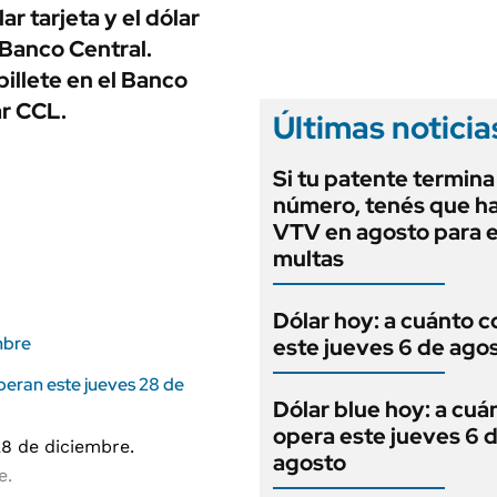
ANUARIO 2025
ar tarjeta y el dólar
LIFESTYLE
EDICIÓN IMPRESA
 Banco Central.
AUTOS
illete en el Banco
ar CCL.
Últimas noticia
Si tu patente termina
número, tenés que ha
VTV en agosto para e
multas
Dólar hoy: a cuánto c
mbre
este jueves 6 de ago
peran este jueves 28 de
Dólar blue hoy: a cuá
opera este jueves 6 
agosto
e.