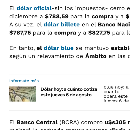
El
dólar oficial
-sin los impuestos- cerró 
diciembre a
$788,59
para la
compra
y a
$
A su vez, el
dólar billete
en el
Banco Nac
$787,75
para la
compra
y a
$827,75
para 
En tanto,
el
dólar blue
se mantuvo
estab
según un relevamiento de
Ámbito
en las c
Informate más
Dólar hoy: a cuánto cotiza
este jueves 6 de agosto
El
Banco Central
(BCRA) compró
u$s305 