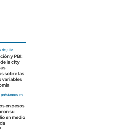
de julio
ación y PBI:
de la city
sus
s sobre las
s variables
nomía
n préstamos en
os en pesos
aron su
ulio en medio
ada
d