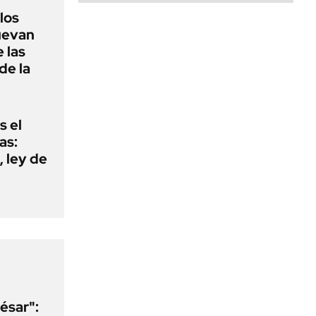
 los
nuevan
 las
de la
s el
as:
 ley de
ésar":