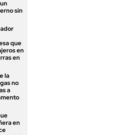
 un
erno sin
nador
esa que
njeros en
erras en
e la
agas no
as a
camento
que
ñera en
ce