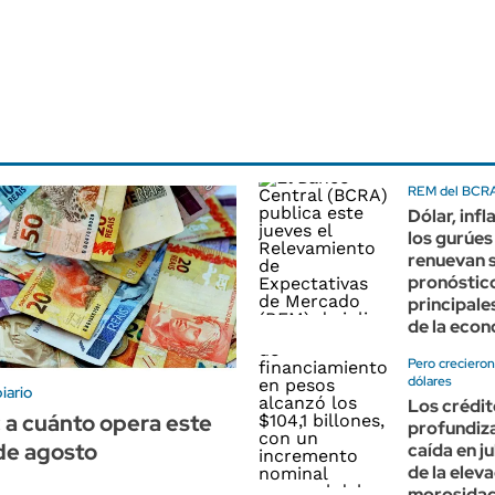
REM del BCRA 
Dólar, infl
los gurúes 
renuevan 
pronóstico
principale
de la eco
Pero creciero
dólares
iario
Los crédit
: a cuánto opera este
profundiz
de agosto
caída en j
de la elev
morosida