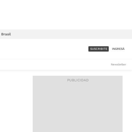
Brasil
SUSCRIBITE
INGRESÁ
SUMATE A LA COMUNIDAD
Newsletter
DE ÁMBITO
LES
ACCESO FULL - $1.800/MES
ES
CORPORATIVO - CONSULTAR
Si tenés dudas comunicate
con nosotros a
IOS
suscripciones@ambito.com.ar
Llamanos al (54) 11 4556-
9147/48 o
al (54) 11 4449-3256 de lunes a