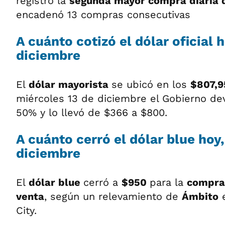
registró la
segunda mayor compra diaria d
encadenó 13 compras consecutivas
A cuánto cotizó el dólar oficial 
diciembre
El
dólar mayorista
se ubicó en los
$807,9
miércoles 13 de diciembre el Gobierno de
50% y lo llevó de $366 a $800.
A cuánto cerró el dólar blue hoy
diciembre
El
dólar blue
cerró a
$950
para la
compr
venta
, según un relevamiento de
Ámbito
e
City.