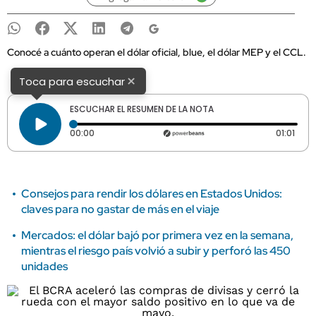
Conocé a cuánto operan el dólar oficial, blue, el dólar MEP y el CCL.
×
Toca para escuchar
ESCUCHAR EL RESUMEN DE LA NOTA
Tiempo transcurrido: 0 segundos
Dura
00:00
01:01
Consejos para rendir los dólares en Estados Unidos:
claves para no gastar de más en el viaje
Mercados: el dólar bajó por primera vez en la semana,
mientras el riesgo país volvió a subir y perforó las 450
unidades