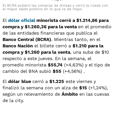
El BCRA aceleró las compras de divisas y cerró la rueda con
el mayor saldo positivo en lo que va de mayo.
El
dólar oficial
minorista
cerró a $1.214,86 para
compra y $1.260,36
para la venta
en el promedio
de las entidades financieras que publica el
Banco Central (BCRA)
. Mientras tanto, en el
Banco Nación
el billete cerró a
$1.210
para la
compra y $1.260 para la
venta
, una suba de $10
respecto a este jueves. En la semana, el
promedio minorista
$55,74
(+4,63%) y el tipo de
cambio del BNA subió
$55
(+4,56%) .
El
dólar
blue
cerró a
$1.225
este viernes y
finalizó la semana con un alza de
$15
(+1,24%),
según un relevamiento de
Ámbito
en las cuevas
de la city.