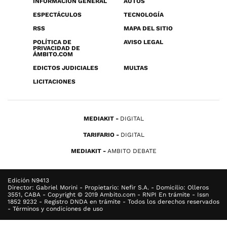
INFORMACIÓN GENERAL
AUTOS
ESPECTÁCULOS
TECNOLOGÍA
RSS
MAPA DEL SITIO
POLÍTICA DE
AVISO LEGAL
PRIVACIDAD DE
ÁMBITO.COM
EDICTOS JUDICIALES
MULTAS
LICITACIONES
MEDIAKIT
DIGITAL
TARIFARIO
DIGITAL
MEDIAKIT
AMBITO DEBATE
Edición N9413
Director: Gabriel Morini - Propietario: Nefir S.A. - Domicilio: Olleros
3551, CABA - Copyright © 2019 Ambito.com - RNPI En trámite - Issn
1852 9232 - Registro DNDA en trámite - Todos los derechos reservados
- Términos y condiciones de uso