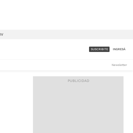
IV
SUSCRIBITE
INGRESÁ
SUMATE A LA COMUNIDAD
Newsletter
DE ÁMBITO
LES
ACCESO FULL - $1.800/MES
ES
CORPORATIVO - CONSULTAR
Si tenés dudas comunicate
con nosotros a
IOS
suscripciones@ambito.com.ar
Llamanos al (54) 11 4556-
9147/48 o
al (54) 11 4449-3256 de lunes a