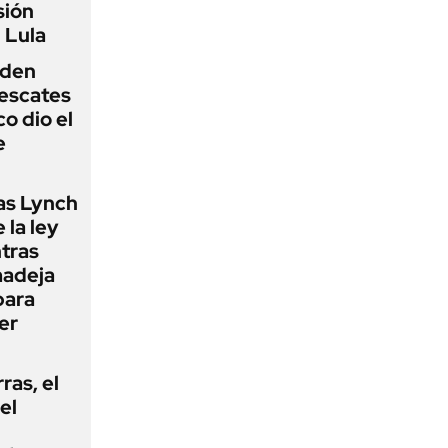
sión
 Lula
iden
rescates
o dio el
e
as Lynch
 la ley
ntras
madeja
para
er
rras, el
el