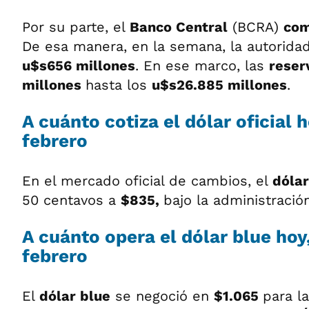
Por su parte, el
Banco Central
(BCRA)
com
De esa manera, en la semana, la autorid
u$s656 millones
. En ese marco, las
rese
millones
hasta los
u$s26.885 millones
.
A cuánto cotiza el dólar oficial h
febrero
En el mercado oficial de cambios, el
dólar
50 centavos a
$835,
bajo la administració
A cuánto opera el dólar blue hoy,
febrero
El
dólar blue
se negoció en
$1.065
para l