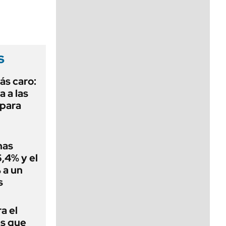
viernes de 10 a 18
s
ás caro:
a a las
 para
nas
,4% y el
 a un
s
a el
as que