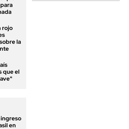
 para
 nada
n rojo
es
sobre la
ente
aís
s que el
lave"
l ingreso
sil en