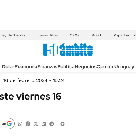
Ley de Tierras
Javier Milei
CEOs
Brasil
Papa León X
Anuario autos 2026
Dólar
Economía
Finanzas
Política
Negocios
Opinión
Uruguay
TECNOLOGÍA
NOVEDADES FISCA
MÉXICO
16 de febrero 2024 - 15:24
EDICTOS JUDICIAL
OPINIÓN
ste viernes 16
MULTAS
MUNDO
LICITACIONES
INFORMACIÓN GENERAL
CUADROS TARIFAR
ESPECTÁCULOS
 en
RECALL
DEPORTES