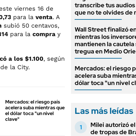
transcribe tus audios
este viernes 16 de
que no te olvides de
0,73
para la
venta
. A
n
subió 50 centavos,
Wall Street finalizó e
814
para la
compra
y
mientras los inversor
mantienen la cautela 
tregua en Medio Ori
có a los $1.100
, según
de la City.
Mercados: el riesgo p
acelera suba mientra
dólar toca "un nivel c
Mercados: el riesgo país
acelera suba mientras que
Las más leídas
el dólar toca "un nivel
clave"
Milei autorizó e
de tropas de Bra