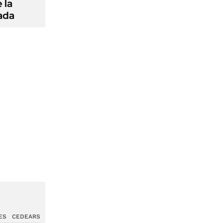
 la
ada
ES
CEDEARS