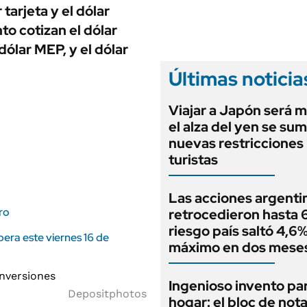
ANUARIO 2025
 tarjeta y el dólar
LIFESTYLE
EDICIÓN IMPRESA
to cotizan el dólar
AUTOS
 dólar MEP, y el dólar
Últimas noticia
Viajar a Japón será m
el alza del yen se sum
nuevas restricciones
turistas
Las acciones argenti
ro
retrocedieron hasta 6
riesgo país saltó 4,6%
pera este viernes 16 de
máximo en dos mese
Ingenioso invento par
Depositphotos
hogar: el bloc de not