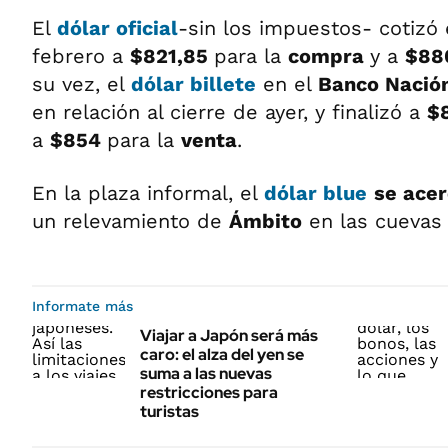
El
dólar oficial
-sin los impuestos- cotizó 
febrero a
$821,85
para la
compra
y a
$88
su vez, el
dólar billete
en el
Banco Nació
en relación al cierre de ayer, y finalizó a
$
a
$854
para la
venta
.
En la plaza informal, el
dólar blue
se acer
un relevamiento de
Ámbito
en las cuevas 
Informate más
Viajar a Japón será más
caro: el alza del yen se
suma a las nuevas
restricciones para
turistas