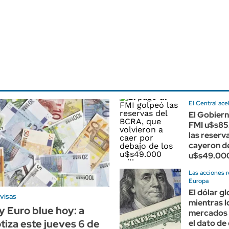
El Central ac
El Gobiern
FMI u$s852
las reserv
cayeron de
u$s49.000
Las acciones 
Europa
El dólar g
visas
mientras l
y Euro blue hoy: a
mercados
tiza este jueves 6 de
el dato de