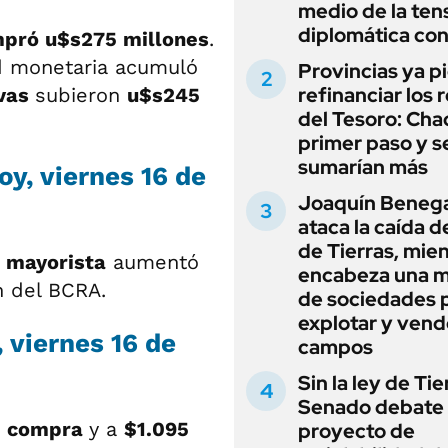
medio de la ten
diplomática con
pró u$s275 millones
.
ad monetaria acumuló
Provincias ya p
refinanciar los 
rvas
subieron
u$s245
del Tesoro: Chac
primer paso y s
sumarían más
oy, viernes 16 de
Joaquín Beneg
ataca la caída de
de Tierras, mie
 mayorista
aumentó
encabeza una 
n del BCRA.
de sociedades 
explotar y vend
 viernes 16 de
campos
Sin la ley de Tie
Senado debate 
a
compra
y a
$1.095
proyecto de