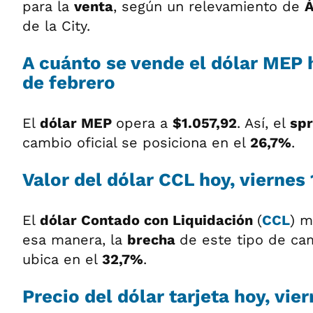
para la
venta
, según un relevamiento de
de la City.
A cuánto se vende el dólar MEP h
de febrero
El
dólar MEP
opera a
$1.057,92
. Así, el
sp
cambio oficial se posiciona en el
26,7%
.
Valor del dólar CCL hoy, viernes 
El
dólar
Contado con Liquidación
(
CCL
) m
esa manera, la
brecha
de este tipo de cam
ubica en el
32,7%
.
Precio del dólar tarjeta hoy, vie