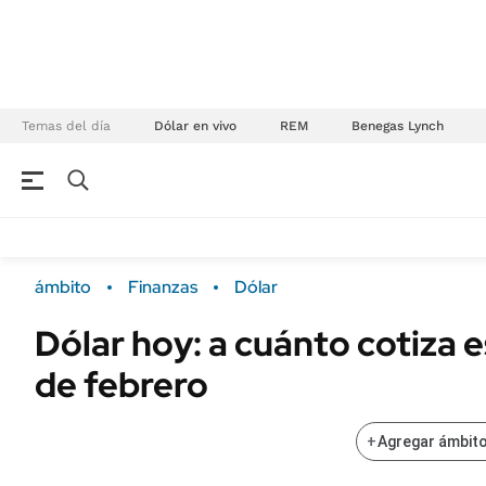
Temas del día
Dólar en vivo
REM
Benegas Lynch
NEGOCIOS
ÚLTIMAS NOTICIAS
Especiales Ámbito
ECONOMÍA
ámbito
Finanzas
Dólar
Real Estate
Banco de Datos
Dólar hoy: a cuánto cotiza e
Sustentabilidad
Campo
de febrero
Seguros
FINANZAS
ENERGY REPORT
Dólar
+
Agregar ámbito
POLÍTICA
Mercados
Nacional