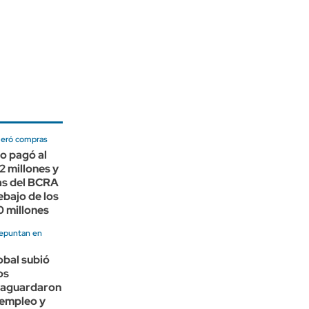
eleró compras
o pagó al
 millones y
as del BCRA
bajo de los
 millones
repuntan en
lobal subió
os
 aguardaron
 empleo y