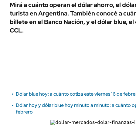
ÁMBITO DEBATE
Mirá a cuánto operan el dólar ahorro, el dólar
Municipios
turista en Argentina. También conocé a cuán
MEDIAKIT AMBITO DEBATE
URUGUAY
billete en el Banco Nación, y el dólar blue, el
CCL.
Dólar blue hoy: a cuánto cotiza este viernes 16 de febre
Dólar hoy y dólar blue hoy minuto a minuto: a cuánto o
febrero