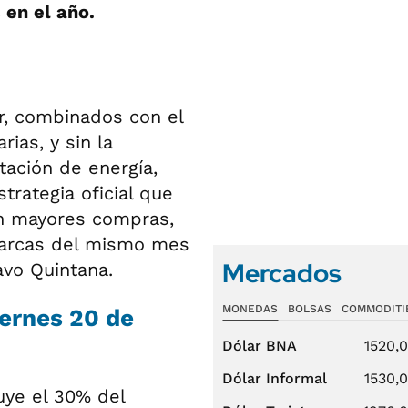
 en el año.
r, combinados con el
ias, y sin la
tación de energía,
trategia oficial que
n mayores compras,
marcas del mismo mes
Mercados
avo Quintana.
MONEDAS
BOLSAS
COMMODITI
iernes 20 de
Dólar BNA
1520,
Dólar Informal
1530,
uye el 30% del