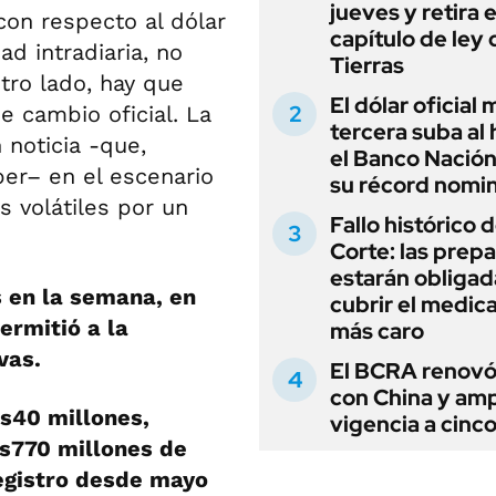
jueves y retira e
con respecto al dólar
capítulo de ley 
ad intradiaria, no
Tierras
tro lado, hay que
El dólar oficial
de cambio oficial. La
tercera suba al 
 noticia -que,
el Banco Nación
er– en el escenario
su récord nomin
 volátiles por un
Fallo histórico d
Corte: las prep
estarán obligad
 en la semana, en
cubrir el medi
ermitió a la
más caro
vas.
El BCRA renovó
con China y amp
s40 millones,
vigencia a cinc
s770 millones de
egistro desde mayo