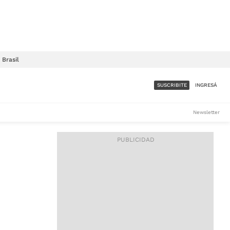
Brasil
SUSCRIBITE
INGRESÁ
SUMATE A LA COMUNIDAD
Newsletter
DE ÁMBITO
LES
ACCESO FULL - $1.800/MES
ES
CORPORATIVO - CONSULTAR
Si tenés dudas comunicate
con nosotros a
IOS
suscripciones@ambito.com.ar
Llamanos al (54) 11 4556-
9147/48 o
al (54) 11 4449-3256 de lunes a