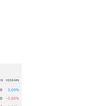
ES
CEDEARS
00
0,00%
00
-0,65%