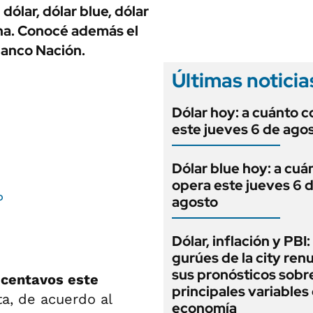
ANUARIO 2025
dólar, dólar blue, dólar
LIFESTYLE
EDICIÓN IMPRESA
ina. Conocé además el
AUTOS
Banco Nación.
Últimas noticia
Dólar hoy: a cuánto c
este jueves 6 de ago
Dólar blue hoy: a cuá
opera este jueves 6 
o
agosto
Dólar, inflación y PBI:
gurúes de la city re
sus pronósticos sobre
 centavos este
principales variables 
ta, de acuerdo al
economía