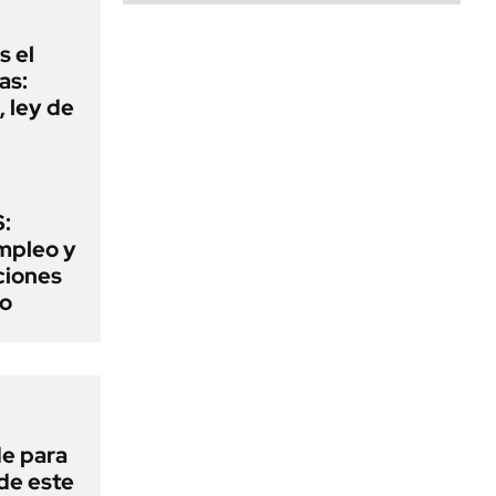
s el
as:
 ley de
:
mpleo y
aciones
to
de para
 de este