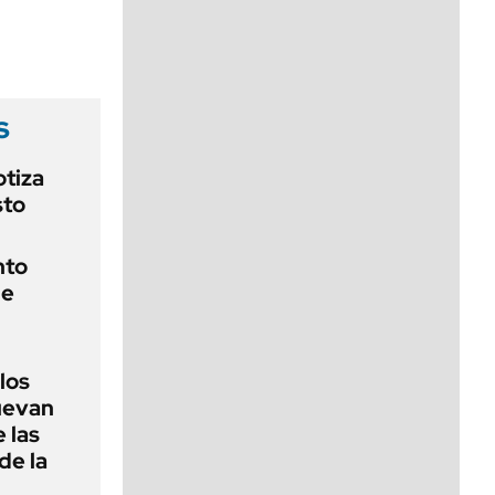
viernes de 10 a 18
s
otiza
sto
nto
de
 los
nuevan
 las
de la