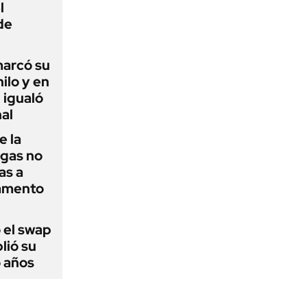
l
de
 marcó su
hilo y en
 igualó
al
e la
agas no
as a
camento
 el swap
lió su
o años