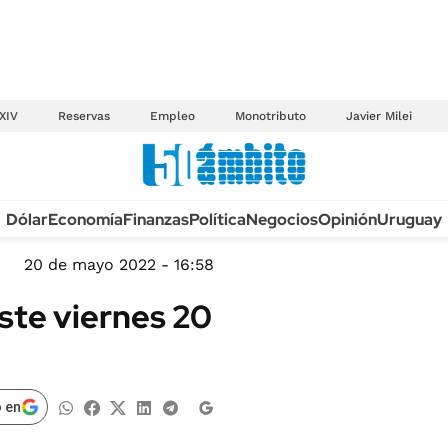
XIV
Reservas
Empleo
Monotributo
Javier Milei
Anuario autos 2026
Dólar
Economía
Finanzas
Política
Negocios
Opinión
Uruguay
TECNOLOGÍA
NOVEDADES FISCA
MÉXICO
20 de mayo 2022 - 16:58
EDICTOS JUDICIAL
OPINIÓN
este viernes 20
MULTAS
MUNDO
LICITACIONES
INFORMACIÓN GENERAL
CUADROS TARIFAR
ESPECTÁCULOS
 en
RECALL
DEPORTES