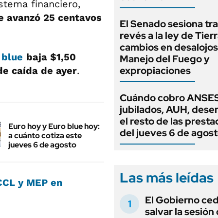
stema financiero,
te avanzó 25 centavos
El Senado sesiona tra
revés a la ley de Tierr
cambios en desalojos,
 blue
baja $1,50
Manejo del Fuego y
expropiaciones
de caída de ayer
.
Cuándo cobro ANSES
jubilados, AUH, dese
el resto de las prest
Euro hoy y Euro blue hoy:
del jueves 6 de agos
a cuánto cotiza este
jueves 6 de agosto
Las más leídas
, CCL y MEP en
El Gobierno ce
salvar la sesión