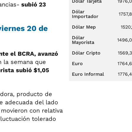
Dólar Tarjeta
1976,
ancias-
subió 23
Dólar
1757,
Importador
viernes 20 de
Dólar Mep
1520,
Dólar
1496,
Mayorista
nte el BCRA, avanzó
Dólar Cripto
1569,
n la semana que
Euro
1764,
rista subió $1,05
Euro Informal
1776,
edora, producto de
te adecuada del lado
movieron con relativa
fluctuación tolerado