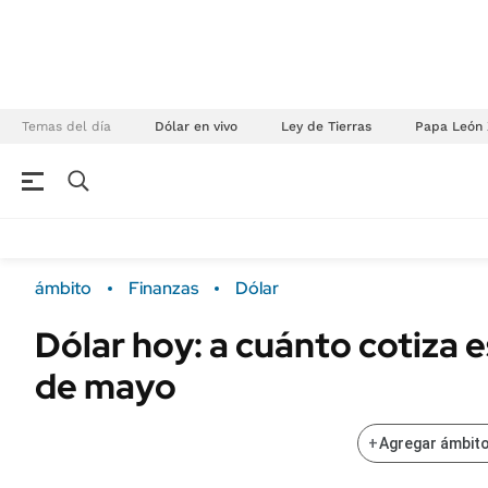
Temas del día
Dólar en vivo
Ley de Tierras
Papa León 
NEGOCIOS
ÚLTIMAS NOTICIAS
Especiales Ámbito
ECONOMÍA
ámbito
Finanzas
Dólar
Real Estate
Banco de Datos
Dólar hoy: a cuánto cotiza 
Sustentabilidad
Campo
de mayo
Seguros
FINANZAS
ENERGY REPORT
Dólar
+
Agregar ámbito
POLÍTICA
Mercados
Nacional