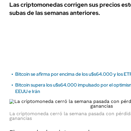
ÁMBITO DEBATE
Las criptomonedas corrigen sus precios este
Municipios
subas de las semanas anteriores.
MEDIAKIT AMBITO DEBATE
URUGUAY
Bitcoin se afirma por encima de los u$s64.000 y los E
Bitcoin supera los u$s64.000 impulsado por el optimi
EEUU e Irán
La criptomoneda cerró la semana pasada con pérdida
ganancias