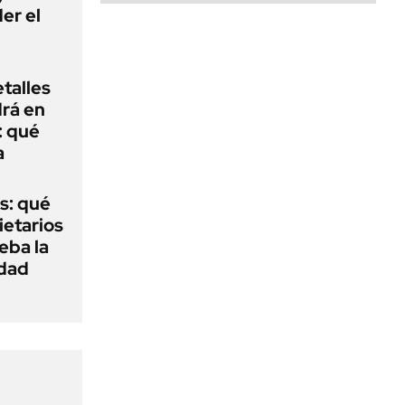
er el
talles
rá en
: qué
a
s: qué
ietarios
ueba la
edad