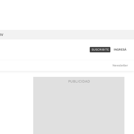
IV
SUSCRIBITE
INGRESÁ
SUMATE A LA COMUNIDAD
Newsletter
DE ÁMBITO
LES
ACCESO FULL - $1.800/MES
ES
CORPORATIVO - CONSULTAR
Si tenés dudas comunicate
con nosotros a
IOS
suscripciones@ambito.com.ar
Llamanos al (54) 11 4556-
9147/48 o
al (54) 11 4449-3256 de lunes a