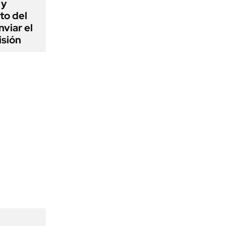
 y
to del
viar el
isión