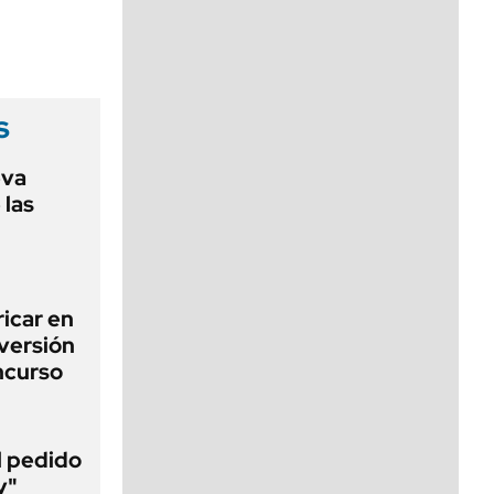
viernes de 10 a 18
s
eva
 las
icar en
nversión
ncurso
al pedido
y"