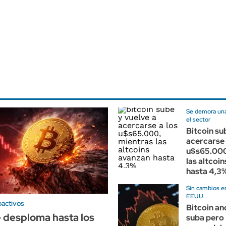
Se demora una 
el sector
Bitcoin su
acercarse 
u$s65.000
las altcoi
hasta 4,3
Sin cambios en
EEUU
oactivos
Bitcoin an
e desploma hasta los
suba pero