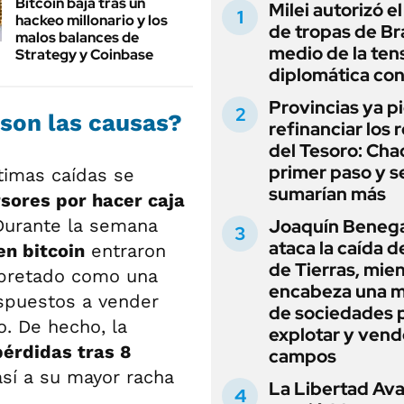
Bitcoin baja tras un
Milei autorizó e
hackeo millonario y los
de tropas de Bra
malos balances de
medio de la ten
Strategy y Coinbase
diplomática con
Provincias ya p
 son las causas?
refinanciar los 
del Tesoro: Chac
primer paso y s
timas caídas se
sumarían más
rsores por hacer caja
 Durante la semana
Joaquín Beneg
ataca la caída de
en bitcoin
entraron
de Tierras, mie
erpretado como una
encabeza una 
ispuestos a vender
de sociedades 
o. De hecho, la
explotar y vend
pérdidas tras 8
campos
así a su mayor racha
La Libertad Av