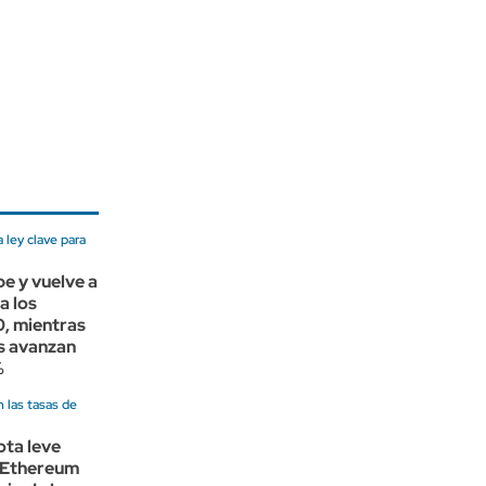
ley clave para
be y vuelve a
a los
, mientras
ns avanzan
%
 las tasas de
ota leve
 Ethereum