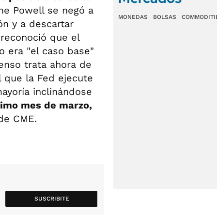
me Powell se negó a
MONEDAS
BOLSAS
COMMODITI
ión y a descartar
 reconoció que el
o era "el caso base"
enso trata ahora de
 que la Fed ejecute
ayoría inclinándose
ximo mes de marzo,
 de CME.
SUSCRIBITE