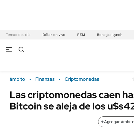
Temas del día
Dólar en vivo
REM
Benegas Lynch
NEGOCIOS
ÚLTIMAS NOTICIAS
Especiales Ámbito
ECONOMÍA
ámbito
Finanzas
Criptomonedas
Real Estate
Banco de Datos
Las criptomonedas caen ha
Sustentabilidad
Campo
Bitcoin se aleja de los u$s
Seguros
FINANZAS
ENERGY REPORT
Dólar
+
Agregar ámbito
POLÍTICA
Mercados
Nacional