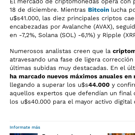
El mercado de criptomonedas opera con p
18 de diciembre. Mientras
Bitcoin
lucha p
u$s41.000, las diez principales criptos ca
encabezadas por Avalanche (AVAX), segui
en -7,2%, Solana (SOL) -6,1%) y Ripple (XR
Numerosos analistas creen que la
cripto
atravesando una fase de ligera correcció
últimas subidas muy destacadas. En el últ
ha marcado nuevos máximos anuales en 
llegando a superar los u$s
44.000
y confir
aquellos expertos que defendían un final
los u$s40.000 para el mayor activo digital
Informate más