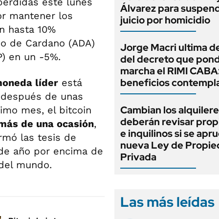
érdidas este lunes
Álvarez para suspend
or mantener los
juicio por homicidio
en hasta 10%
do de Cardano (ADA)
Jorge Macri ultima de
P) en un -5%.
del decreto que pond
marcha el RIMI CABA
beneficios contempl
moneda líder
está
n después de unas
Cambian los alquilere
imo mes, el bitcoin
deberán revisar prop
más de una ocasión
,
e inquilinos si se apr
rmó las tesis de
nueva Ley de Propi
 de año por encima de
Privada
 del mundo.
Las más leídas