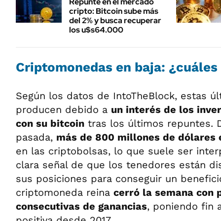
Repunte en el mercado
cripto: Bitcoin sube más
del 2% y busca recuperar
los u$s64.000
Criptomonedas en baja: ¿cuáles
Según los datos de IntoTheBlock, estas úl
producen debido a
un interés de los inve
con su bitcoin
tras los últimos repuntes.
pasada,
más de 800 millones de dólares 
en las criptobolsas, lo que suele ser int
clara señal de que los tenedores están d
sus posiciones para conseguir un benefici
criptomoneda reina
cerró la semana con 
consecutivas de ganancias
, poniendo fin 
positiva desde 2017.