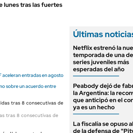
ANUARIO 2025
 lunes tras las fuertes
LIFESTYLE
EDICIÓN IMPRESA
AUTOS
Últimas noticia
Netflix estrenó la nu
temporada de una de
series juveniles más
esperadas del año
TF aceleran entradas en agosto
Peabody dejó de fabr
smo sobre un acuerdo entre
la Argentina: la reco
que anticipó en el co
ya es un hecho
s tras 8 consecutivas de
La fiscalía se opuso 
de la defensa de "Pit