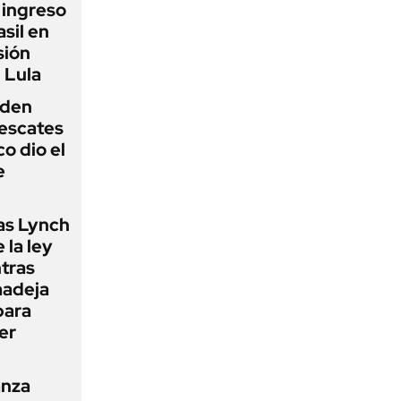
l ingreso
sil en
sión
 Lula
iden
rescates
o dio el
e
as Lynch
 la ley
ntras
madeja
para
er
anza