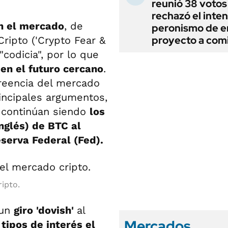
reunió 38 votos
rechazó el inten
n el mercado
, de
peronismo de en
proyecto a com
ripto ('Crypto Fear &
codicia", por lo que
en el futuro cercano
.
creencia del mercado
rincipales argumentos,
 continúan siendo
los
inglés) de BTC al
serva Federal (Fed).
ripto.
 un
giro 'dovish'
al
Mercados
tipos de interés el