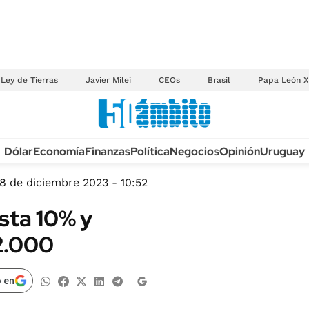
Ley de Tierras
Javier Milei
CEOs
Brasil
Papa León X
Anuario autos 2026
Dólar
Economía
Finanzas
Política
Negocios
Opinión
Uruguay
TECNOLOGÍA
NOVEDADES FISCA
MÉXICO
18 de diciembre 2023 - 10:52
EDICTOS JUDICIAL
OPINIÓN
sta 10% y
MULTAS
MUNDO
42.000
LICITACIONES
INFORMACIÓN GENERAL
CUADROS TARIFAR
ESPECTÁCULOS
 en
RECALL
DEPORTES