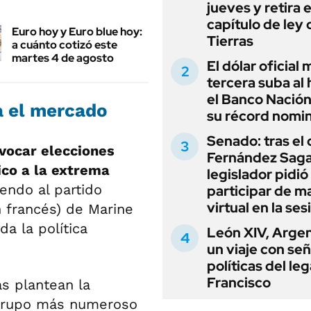
jueves y retira e
capítulo de ley 
Euro hoy y Euro blue hoy:
Tierras
a cuánto cotizó este
martes 4 de agosto
El dólar oficial
tercera suba al 
el Banco Nación
a el mercado
su récord nomin
Senado: tras el
vocar elecciones
Fernández Sagas
ico a la extrema
legislador pidió
iendo al partido
participar de m
virtual en la ses
n francés) de Marine
da la política
León XIV, Argen
un viaje con se
políticas del le
Francisco
s plantean la
l grupo más numeroso