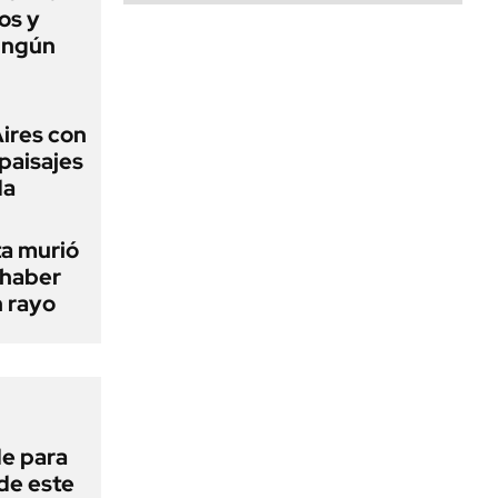
os y
ingún
Aires con
paisajes
da
ta murió
 haber
n rayo
de para
 de este