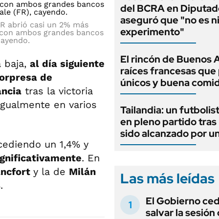
del BCRA en Diputad
aseguró que "no es n
FR abrió casi un 2% más
experimento"
, con ambos grandes bancos
cayendo.
El rincón de Buenos 
a baja,
al día siguiente
raíces francesas que 
sorpresa de
únicos y buena comi
ancia
tras la victoria
igualmente en varios
Tailandia: un futbolis
en pleno partido tras
sido alcanzado por u
ocediendo un 1,4% y
ignificativamente
. En
áncfort
y la de
Milán
Las más leídas
.
El Gobierno ce
salvar la sesión