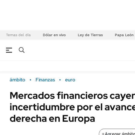
Temas del día
Dólar en vivo
Ley de Tierras
Papa León 
NEGOCIOS
ÚLTIMAS NOTICIAS
Especiales Ámbito
ECONOMÍA
ámbito
Finanzas
euro
Real Estate
Banco de Datos
Mercados financieros cayer
Sustentabilidad
Campo
incertidumbre por el avance
Seguros
FINANZAS
ENERGY REPORT
derecha en Europa
Dólar
POLÍTICA
Mercados
+
Agregar ámbito
Nacional