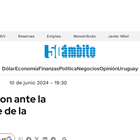
XIV
Reservas
Empleo
Monotributo
Javier Milei
Anuario autos 2026
Dólar
Economía
Finanzas
Política
Negocios
Opinión
Uruguay
TECNOLOGÍA
NOVEDADES FISCA
MÉXICO
10 de junio 2024 - 19:30
EDICTOS JUDICIAL
OPINIÓN
on ante la
MULTAS
MUNDO
 de la
LICITACIONES
INFORMACIÓN GENERAL
CUADROS TARIFAR
ESPECTÁCULOS
RECALL
DEPORTES
 en