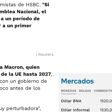
nomistas de HSBC.
"Si
mblea Nacional, el
 a un período de
r a un primer
Reuters
 a Macron, quien
 de la UE hasta 2027
,
Mercados
 con un gobierno de
poco antes de los
MONEDAS
BOLSAS
COMMODITI
Dólar BNA
1520,
uy perturbadora",
Dólar Informal
1530,