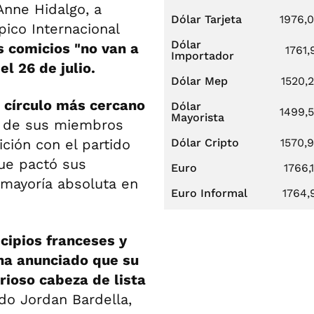
 Anne Hidalgo, a
Dólar Tarjeta
1976,
pico Internacional
Dólar
s comicios "no van a
1761,
Importador
l 26 de julio.
Dólar Mep
1520,
l círculo más cercano
Dólar
1499,
Mayorista
s de sus miembros
ición con el partido
Dólar Cripto
1570,
que pactó sus
Euro
1766,
 mayoría absoluta en
Euro Informal
1764,
cipios franceses y
 ha anunciado que su
rioso cabeza de lista
ado Jordan Bardella,