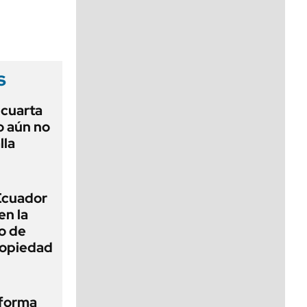
viernes de 10 a 18
s
r cuarta
o aún no
lla
 Ecuador
en la
o de
propiedad
eforma