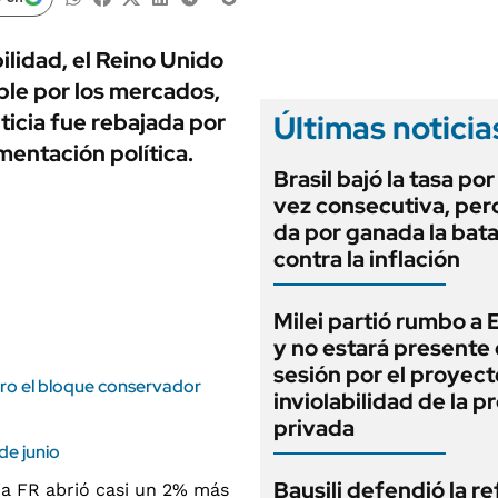
ANUARIO 2025
LIFESTYLE
EDICIÓN IMPRESA
AUTOS
ilidad, el Reino Unido
ble por los mercados,
Últimas noticia
iticia fue rebajada por
entación política.
Brasil bajó la tasa po
vez consecutiva, per
da por ganada la bata
contra la inflación
Milei partió rumbo a
y no estará presente 
sesión por el proyect
ero el bloque conservador
inviolabilidad de la 
privada
de junio
Bausili defendió la r