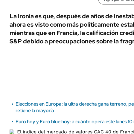
ÁMBITO DEBATE
Municipios
MEDIAKIT AMBITO DEBATE
La ironía es que, después de años de inestab
URUGUAY
ahora es visto como más políticamente esta
mientras que en Francia, la calificación cred
S&P debido a preocupaciones sobre la fragm
Elecciones en Europa: la ultra derecha gana terreno, p
retiene la mayoría
Euro hoy y Euro blue hoy: a cuánto opera este lunes 10 