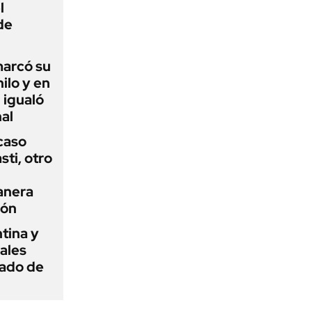
l
de
 marcó su
hilo y en
 igualó
al
 caso
ti, otro
anera
ión
tina y
ñales
gado de