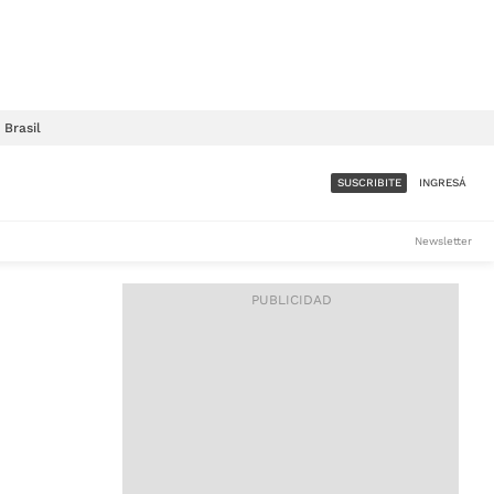
Brasil
SUSCRIBITE
INGRESÁ
SUMATE A LA COMUNIDAD
Newsletter
DE ÁMBITO
LES
ACCESO FULL - $1.800/MES
ES
CORPORATIVO - CONSULTAR
Si tenés dudas comunicate
con nosotros a
IOS
suscripciones@ambito.com.ar
Llamanos al (54) 11 4556-
9147/48 o
al (54) 11 4449-3256 de lunes a