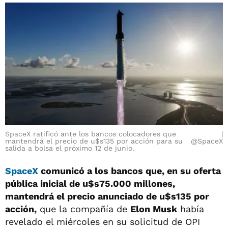
SpaceX ratificó ante los bancos colocadores que
mantendrá el precio de u$s135 por acción para su
@SpaceX
salida a bolsa el próximo 12 de junio.
SpaceX
comunicó a los bancos que, en su oferta
pública inicial de u$s75.000 millones,
mantendrá el precio anunciado de u$s135 por
acción,
que la compañía de
Elon Musk
había
revelado el miércoles en su solicitud de OPI