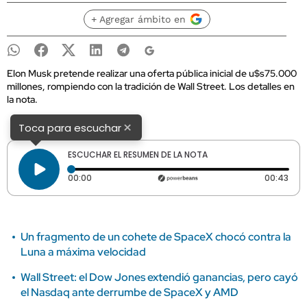
+ Agregar ámbito en
Elon Musk pretende realizar una oferta pública inicial de u$s75.000
millones, rompiendo con la tradición de Wall Street. Los detalles en
la nota.
×
Toca para escuchar
ESCUCHAR EL RESUMEN DE LA NOTA
Tiempo transcurrido: 0 segundos
Dura
00:00
00:43
Un fragmento de un cohete de SpaceX chocó contra la
Luna a máxima velocidad
Wall Street: el Dow Jones extendió ganancias, pero cayó
el Nasdaq ante derrumbe de SpaceX y AMD