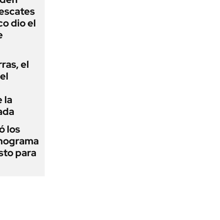
rescates
o dio el
e
rras, el
el
 la
ada
 los
onograma
sto para