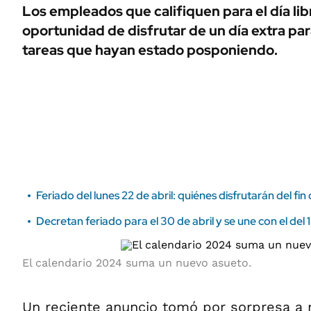
ÁMBITO DEBATE
Los empleados que califiquen para el día libr
Municipios
oportunidad de disfrutar de un día extra para 
MEDIAKIT AMBITO DEBATE
URUGUAY
tareas que hayan estado posponiendo.
Feriado del lunes 22 de abril: quiénes disfrutarán del fi
Decretan feriado para el 30 de abril y se une con el del
El calendario 2024 suma un nuevo asueto.
Un reciente anuncio tomó por sorpresa a 