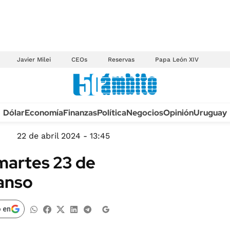
Javier Milei
CEOs
Reservas
Papa León XIV
Anuario autos 2026
Dólar
Economía
Finanzas
Política
Negocios
Opinión
Uruguay
TECNOLOGÍA
NOVEDADES FISCA
MÉXICO
22 de abril 2024 - 13:45
EDICTOS JUDICIAL
OPINIÓN
 martes 23 de
MULTAS
MUNDO
canso
LICITACIONES
INFORMACIÓN GENERAL
CUADROS TARIFAR
ESPECTÁCULOS
 en
RECALL
DEPORTES