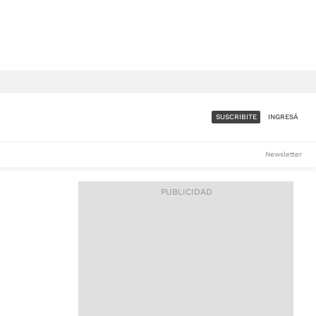
SUSCRIBITE
INGRESÁ
SUMATE A LA COMUNIDAD
Newsletter
DE ÁMBITO
LES
ACCESO FULL - $1.800/MES
ES
CORPORATIVO - CONSULTAR
Si tenés dudas comunicate
con nosotros a
IOS
suscripciones@ambito.com.ar
Llamanos al (54) 11 4556-
9147/48 o
al (54) 11 4449-3256 de lunes a