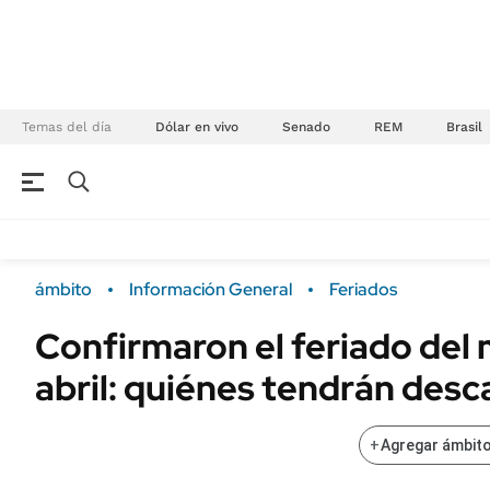
Temas del día
Dólar en vivo
Senado
REM
Brasil
NEGOCIOS
ÚLTIMAS NOTICIAS
Especiales Ámbito
ECONOMÍA
ámbito
Información General
Feriados
Real Estate
Banco de Datos
Confirmaron el feriado del
Sustentabilidad
Campo
abril: quiénes tendrán des
Seguros
FINANZAS
ENERGY REPORT
Dólar
+
Agregar ámbito
POLÍTICA
Mercados
Nacional