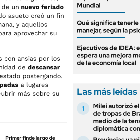
Mundial
n de un
nuevo feriado
do asueto creó un fin
Qué significa tenerle
ana, y aquellos
manejar, según la psi
para aprovechar su
Ejecutivos de IDEA: 
espera una mejora 
 con ansias por los
de la economía local
unidad de
descansar
 estado postergando.
padas
a lugares
Las más leídas
cubrir más sobre su
Milei autorizó e
de tropas de Bra
medio de la ten
diplomática con
Primer finde largo de
Provincias ya p