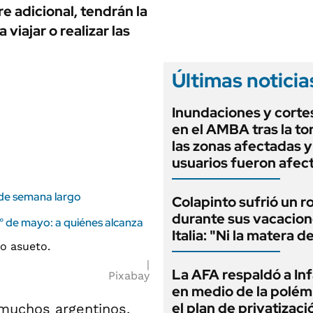
ANUARIO 2025
e adicional, tendrán la
LIFESTYLE
EDICIÓN IMPRESA
viajar o realizar las
AUTOS
Últimas noticia
Inundaciones y cortes
en el AMBA tras la t
las zonas afectadas 
usuarios fueron afec
n de semana largo
Colapinto sufrió un r
durante sus vacacion
 1° de mayo: a quiénes alcanza
Italia: "Ni la matera d
La AFA respaldó a In
Pixabay
en medio de la polém
el plan de privatizaci
muchos argentinos,