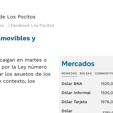
os
Facebook Los Pocitos
amovibles y
caigan en martes o
Mercados
a por la Ley número
ar los asuetos de los
MONEDAS
BOLSAS
COMMODITI
e contexto, los
Dólar BNA
1520,
Dólar Informal
1530,
Dólar Tarjeta
1976,
Dólar
1761,