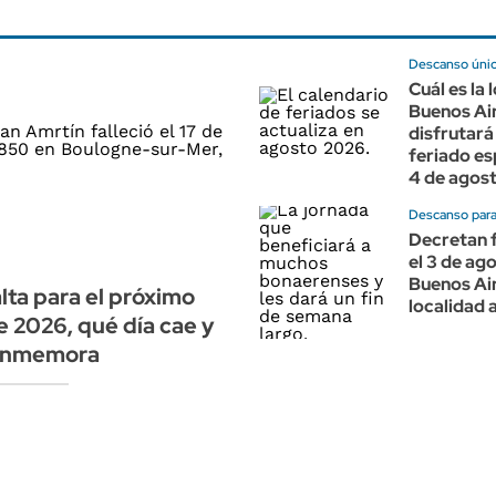
Descanso úni
Cuál es la 
Buenos Ai
disfrutará
feriado es
4 de agos
Descanso par
Decretan 
el 3 de ag
Buenos Air
lta para el próximo
localidad 
e 2026, qué día cae y
onmemora