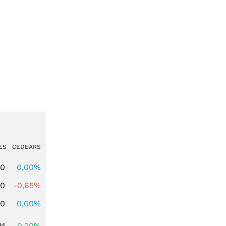
ES
CEDEARS
00
0,00%
00
-0,65%
00
0,00%
91
0,20%