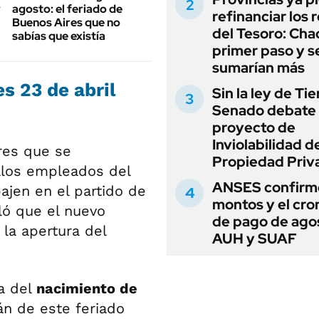
agosto: el feriado de
refinanciar los 
Buenos Aires que no
del Tesoro: Chac
sabías que existía
primer paso y s
sumarían más
s 23 de abril
Sin la ley de Tie
Senado debate 
proyecto de
Inviolabilidad de
ores que se
Propiedad Priv
llos empleados del
ANSES confirmó
ajen en el partido de
montos y el cr
aló que el nuevo
de pago de ago
la apertura del
AUH y SUAF
ía del
nacimiento de
án de este feriado