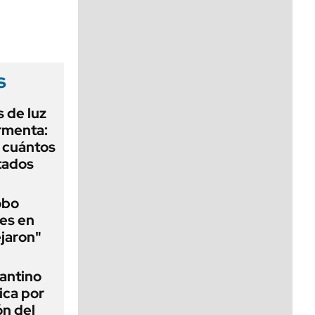
viernes de 10 a 18
s
 de luz
ormenta:
y cuántos
tados
obo
es en
ejaron"
fantino
ica por
ón del