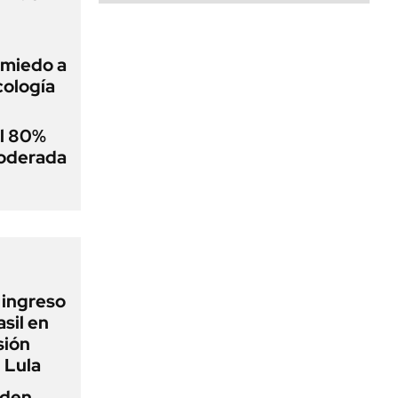
 miedo a
cología
el 80%
moderada
l ingreso
sil en
sión
 Lula
iden