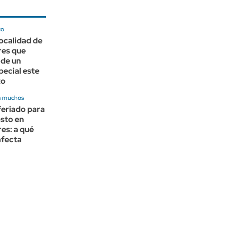
co
localidad de
res que
 de un
pecial este
to
a muchos
feriado para
osto en
es: a qué
afecta