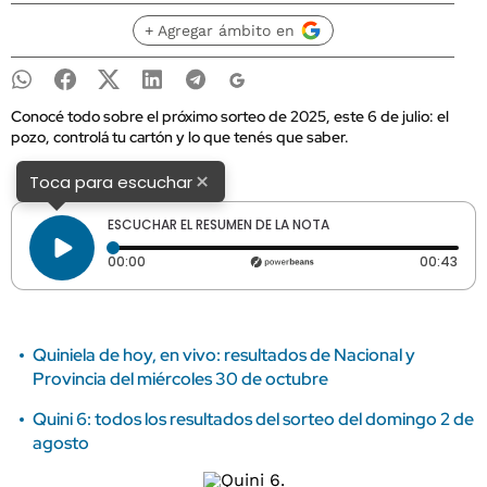
+ Agregar ámbito en
Conocé todo sobre el próximo sorteo de 2025, este 6 de julio: el
pozo, controlá tu cartón y lo que tenés que saber.
×
Toca para escuchar
ESCUCHAR EL RESUMEN DE LA NOTA
Tiempo transcurrido: 0 segundos
Dura
00:00
00:43
Quiniela de hoy, en vivo: resultados de Nacional y
Provincia del miércoles 30 de octubre
Quini 6: todos los resultados del sorteo del domingo 2 de
agosto