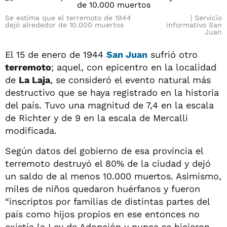
Se estima que el terremoto de 1944
Servicio
dejó alrededor de 10.000 muertos
informativo San
Juan
El 15 de enero de 1944
San Juan
sufrió otro
terremoto
; aquel, con epicentro en la localidad
de
La Laja
, se consideró el evento natural más
destructivo que se haya registrado en la historia
del país. Tuvo una magnitud de 7,4 en la escala
de Richter y de 9 en la escala de Mercalli
modificada.
Según datos del gobierno de esa provincia el
terremoto destruyó el 80% de la ciudad y dejó
un saldo de al menos 10.000 muertos. Asimismo,
miles de niños quedaron huérfanos y fueron
“inscriptos por familias de distintas partes del
país como hijos propios en ese entonces no
existía la Ley de Adopción y nunca se hicieron