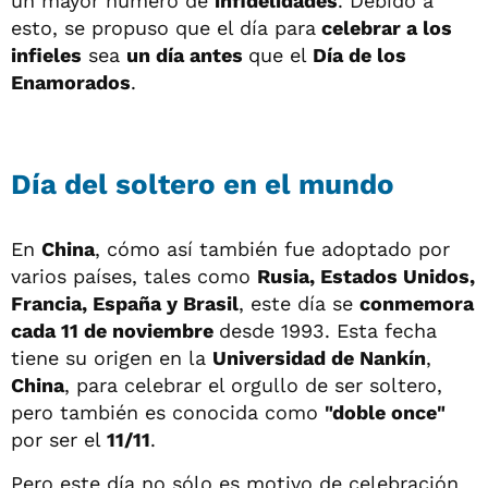
un mayor número de
infidelidades
. Debido a
esto, se propuso que el día para
celebrar a los
infieles
sea
un día antes
que el
Día de los
Enamorados
.
Día del soltero en el mundo
En
China
, cómo así también fue adoptado por
varios países, tales como
Rusia, Estados Unidos,
Francia, España y Brasil
, este día se
conmemora
cada 11 de noviembre
desde 1993. Esta fecha
tiene su origen en la
Universidad de Nankín
,
China
, para celebrar el orgullo de ser soltero,
pero también es conocida como
"doble once"
por ser el
11/11
.
Pero este día no sólo es motivo de celebración