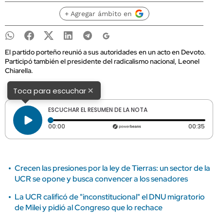
+ Agregar ámbito en
El partido porteño reunió a sus autoridades en un acto en Devoto.
Participó también el presidente del radicalismo nacional, Leonel
Chiarella.
×
Toca para escuchar
ESCUCHAR EL RESUMEN DE LA NOTA
Tiempo transcurrido: 0 segundos
Dura
00:00
00:35
Crecen las presiones por la ley de Tierras: un sector de la
UCR se opone y busca convencer a los senadores
La UCR calificó de "inconstitucional" el DNU migratorio
de Milei y pidió al Congreso que lo rechace