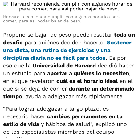
Harvard recomienda cumplir con algunos horarios para
comer, para así poder bajar de peso.
Proponerse bajar de peso puede resultar
todo un
desafío
para quiénes deciden hacerlo.
Sostener
una dieta, una rutina de ejercicios y una
disciplina diaria
no es fácil para todos
. Es por
eso que la
Universidad de Harvard
decidió hacer
un estudio para
aportar a quiénes lo necesiten
,
en el que revelaron
cuál es el horario ideal
en el
que si se deja de comer
durante un determinado
tiempo
, ayuda a adelgazar más rápidamente.
“Para lograr adelgazar a largo plazo, es
necesario hacer
cambios permanentes en tu
estilo de vida
y hábitos de salud”, explicó uno
de los especialistas miembros del equipo