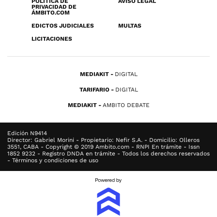
POLÍTICA DE
AVISO LEGAL
PRIVACIDAD DE
ÁMBITO.COM
EDICTOS JUDICIALES
MULTAS
LICITACIONES
MEDIAKIT
DIGITAL
TARIFARIO
DIGITAL
MEDIAKIT
AMBITO DEBATE
Edición N9414
Director: Gabriel Morini - Propietario: Nefir S.A. - Domicilio: Olleros
3551, CABA - Copyright © 2019 Ambito.com - RNPI En trámite - Issn
1852 9232 - Registro DNDA en trámite - Todos los derechos reservados
- Términos y condiciones de uso