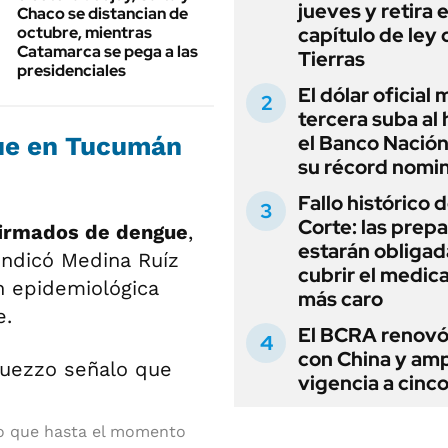
jueves y retira e
Chaco se distancian de
octubre, mientras
capítulo de ley 
Catamarca se pega a las
Tierras
presidenciales
El dólar oficial
tercera suba al 
el Banco Nación
gue en Tucumán
su récord nomin
Fallo histórico d
Corte: las prep
firmados de dengue
,
estarán obligad
 indicó Medina Ruíz
cubrir el medi
ón epidemiológica
más caro
e.
El BCRA renovó
con China y amp
vigencia a cinc
lo que hasta el momento