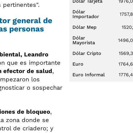
Dólar Tarjeta
1976,
pertinentes".
Dólar
1757,
Importador
tor general de
las personas
Dólar Mep
1520,
Dólar
1496,
Mayorista
Dólar Cripto
1569,
biental, Leandro
ión que es importante
Euro
1764,
n efector de salud
,
Euro Informal
1776,
empezaron los
gnosticar o sospechar
iones de bloqueo
,
la zona donde se
trol de criadero; y