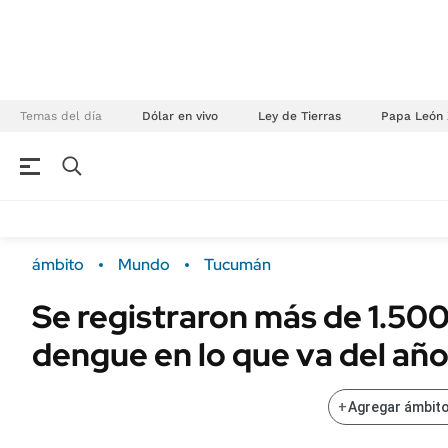
Temas del día
Dólar en vivo
Ley de Tierras
Papa León 
NEGOCIOS
ÚLTIMAS NOTICIAS
Especiales Ámbito
ECONOMÍA
ámbito
Mundo
Tucumán
Real Estate
Banco de Datos
Se registraron más de 1.50
Sustentabilidad
Campo
dengue en lo que va del añ
Seguros
FINANZAS
ENERGY REPORT
Dólar
+
Agregar ámbito
POLÍTICA
Mercados
Nacional