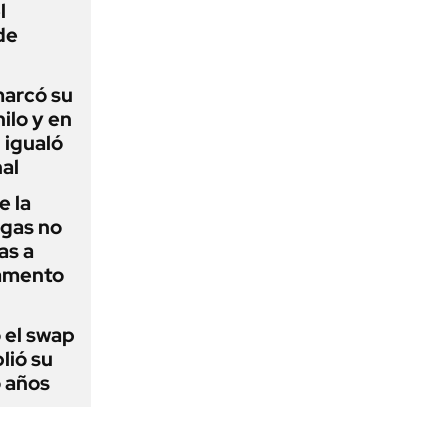
l
de
 marcó su
hilo y en
 igualó
al
e la
agas no
as a
camento
 el swap
lió su
o años