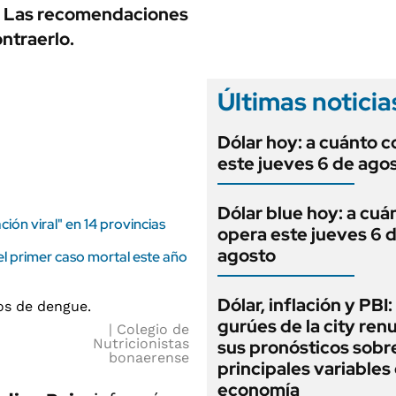
ANUARIO 2025
. Las recomendaciones
LIFESTYLE
EDICIÓN IMPRESA
ontraerlo.
AUTOS
Últimas noticia
Dólar hoy: a cuánto c
este jueves 6 de ago
Dólar blue hoy: a cuá
ión viral" en 14 provincias
opera este jueves 6 
agosto
l primer caso mortal este año
Dólar, inflación y PBI:
gurúes de la city re
Colegio de
Nutricionistas
sus pronósticos sobre
bonaerense
principales variables 
economía