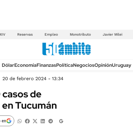
XIV
Reservas
Empleo
Monotributo
Javier Milei
Anuario autos 2026
Dólar
Economía
Finanzas
Política
Negocios
Opinión
Uruguay
TECNOLOGÍA
NOVEDADES FISCA
MÉXICO
20 de febrero 2024 - 13:34
EDICTOS JUDICIAL
OPINIÓN
0 casos de
MULTAS
MUNDO
o en Tucumán
LICITACIONES
INFORMACIÓN GENERAL
CUADROS TARIFAR
ESPECTÁCULOS
 en
RECALL
DEPORTES