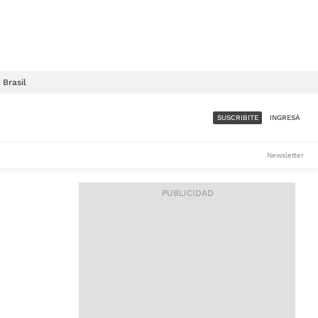
Brasil
SUSCRIBITE
INGRESÁ
SUMATE A LA COMUNIDAD
Newsletter
DE ÁMBITO
LES
ACCESO FULL - $1.800/MES
ES
CORPORATIVO - CONSULTAR
Si tenés dudas comunicate
con nosotros a
IOS
suscripciones@ambito.com.ar
Llamanos al (54) 11 4556-
9147/48 o
al (54) 11 4449-3256 de lunes a