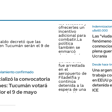
Indemnizacio
u$s60.000
Las "viuda
fenómeno
conmocion
plena guer
Ucrania
Desde hace t
Una argen
blamiento confirmado
trabaja c
ializó la convocatoria
en EEUU 
nes: Tucumán votará
detenida 
ICE
or el 9 de mayo