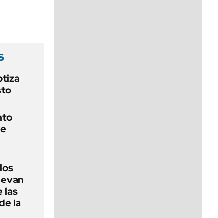
viernes de 10 a 18
s
otiza
sto
nto
de
 los
nuevan
 las
de la