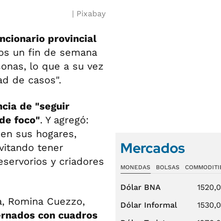
Pixabay
ncionario provincial
os un fin de semana
sonas, lo que a su vez
ad de casos".
cia de "seguir
de foco"
. Y agregó:
 en sus hogares,
Mercados
vitando tener
servorios y criadores
MONEDAS
BOLSAS
COMMODITI
Dólar BNA
1520,
ía, Romina Cuezzo,
Dólar Informal
1530,
ernados con cuadros