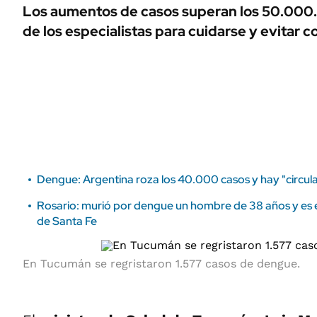
ÁMBITO DEBATE
Los aumentos de casos superan los 50.000
Municipios
de los especialistas para cuidarse y evitar c
MEDIAKIT AMBITO DEBATE
URUGUAY
Dengue: Argentina roza los 40.000 casos y hay "circulac
Rosario: murió por dengue un hombre de 38 años y es e
de Santa Fe
En Tucumán se regristaron 1.577 casos de dengue.