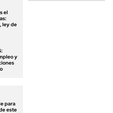
s el
as:
 ley de
:
mpleo y
aciones
to
de para
 de este