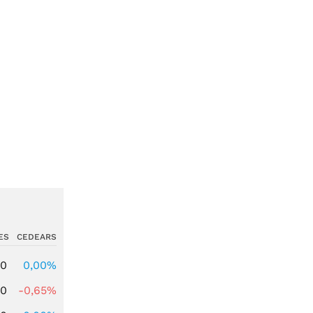
ES
CEDEARS
00
0,00%
00
-0,65%