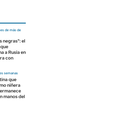
nes de más de
s negras": el
 que
a a Rusia en
ra con
res semanas
tina que
omo niñera
permanece
en manos del