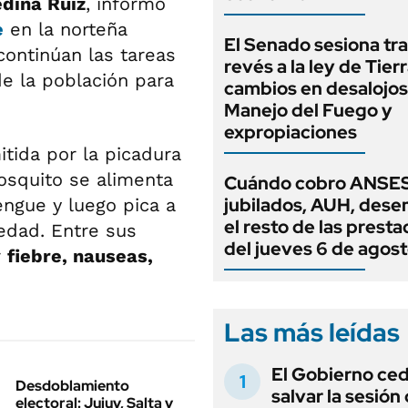
dina Ruiz
, informó
e
en la norteña
El Senado sesiona tra
continúan las tareas
revés a la ley de Tierr
de la población para
cambios en desalojos,
Manejo del Fuego y
expropiaciones
itida por la picadura
osquito se alimenta
Cuándo cobro ANSES
jubilados, AUH, dese
ngue y luego pica a
el resto de las prest
edad. Entre sus
del jueves 6 de agos
r
fiebre, nauseas,
Las más leídas
El Gobierno ce
Desdoblamiento
salvar la sesión
electoral: Jujuy, Salta y