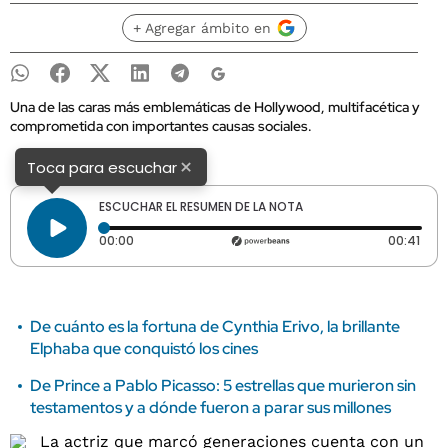
+ Agregar ámbito en
Una de las caras más emblemáticas de Hollywood, multifacética y
comprometida con importantes causas sociales.
×
Toca para escuchar
ESCUCHAR EL RESUMEN DE LA NOTA
Tiempo transcurrido: 0 segundos
Dura
00:00
00:41
De cuánto es la fortuna de Cynthia Erivo, la brillante
Elphaba que conquistó los cines
De Prince a Pablo Picasso: 5 estrellas que murieron sin
testamentos y a dónde fueron a parar sus millones