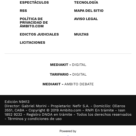
ESPECTÁCULOS
TECNOLOGÍA
RSS
MAPA DEL SITIO
POLÍTICA DE
AVISO LEGAL
PRIVACIDAD DE
ÁMBITO.COM
EDICTOS JUDICIALES
MULTAS
LICITACIONES
MEDIAKIT
DIGITAL
TARIFARIO
DIGITAL
MEDIAKIT
AMBITO DEBATE
Edición N9413
Director: Gabriel Morini - Propietario: Nefir S.A. - Domicilio: Olleros
3551, CABA - Copyright © 2019 Ambito.com - RNPI En trámite - Issn
1852 9232 - Registro DNDA en trámite - Todos los derechos reservados
- Términos y condiciones de uso