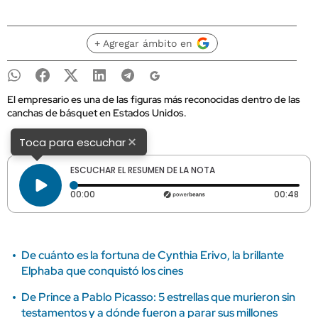
+ Agregar ámbito en
El empresario es una de las figuras más reconocidas dentro de las
canchas de básquet en Estados Unidos.
×
Toca para escuchar
ESCUCHAR EL RESUMEN DE LA NOTA
Tiempo transcurrido: 0 segundos
Dura
00:00
00:48
De cuánto es la fortuna de Cynthia Erivo, la brillante
Elphaba que conquistó los cines
De Prince a Pablo Picasso: 5 estrellas que murieron sin
testamentos y a dónde fueron a parar sus millones