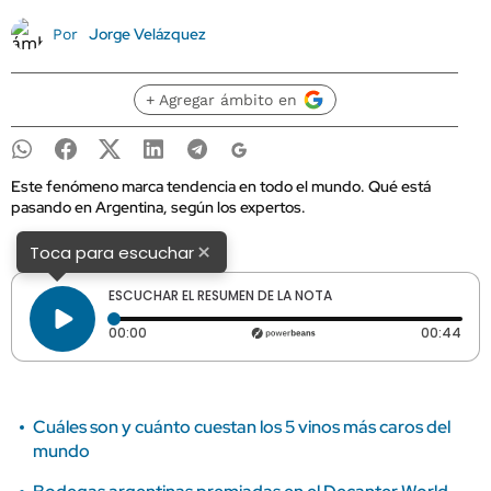
Jorge Velázquez
Por
+ Agregar ámbito en
Este fenómeno marca tendencia en todo el mundo. Qué está
pasando en Argentina, según los expertos.
×
Toca para escuchar
ESCUCHAR EL RESUMEN DE LA NOTA
Tiempo transcurrido: 0 segundos
Dura
00:00
00:44
Cuáles son y cuánto cuestan los 5 vinos más caros del
mundo