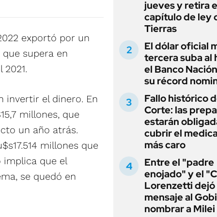
jueves y retira e
capítulo de ley 
Tierras
2022 exportó por un
El dólar oficial
rd que supera en
tercera suba al 
 2021.
el Banco Nación
su récord nomin
Fallo histórico d
invertir el dinero. En
Corte: las prep
15,7 millones, que
estarán obligad
cto un año atrás.
cubrir el medi
más caro
u$s17.514 millones que
 implica que el
Entre el "padre
enojado" y el "C
tema, se quedó en
Lorenzetti dejó
mensaje al Gobi
nombrar a Milei