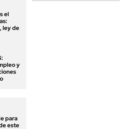
s el
as:
 ley de
:
mpleo y
aciones
to
de para
 de este