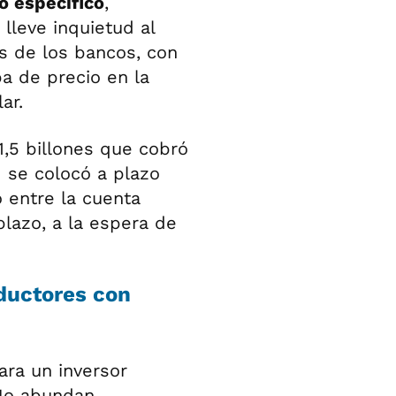
o específico
,
 lleve inquietud al
s de los bancos, con
a de precio en la
ar.
1,5 billones que cobró
 se colocó a plazo
o entre la cuenta
plazo, a la espera de
oductores con
ara un inversor
No abundan