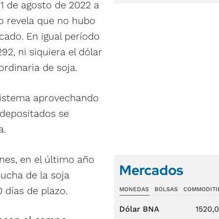
31 de agosto de 2022 a
to revela que no hubo
ado. En igual período
2, ni siquiera el dólar
rdinaria de soja.
sistema aprovechando
 depositados se
a.
nes, en el último año
Mercados
ucha de la soja
 días de plazo.
MONEDAS
BOLSAS
COMMODITI
Dólar BNA
1520,