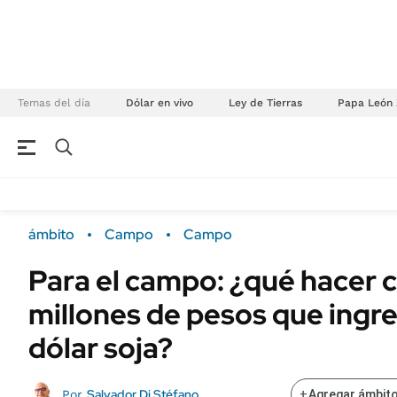
Temas del día
Dólar en vivo
Ley de Tierras
Papa León 
NEGOCIOS
ÚLTIMAS NOTICIAS
Especiales Ámbito
ECONOMÍA
ámbito
Campo
Campo
Real Estate
Banco de Datos
Para el campo: ¿qué hacer c
Sustentabilidad
Campo
millones de pesos que ingre
Seguros
FINANZAS
ENERGY REPORT
dólar soja?
Dólar
POLÍTICA
Mercados
Salvador Di Stéfano
Por
+
Agregar ámbito
Nacional