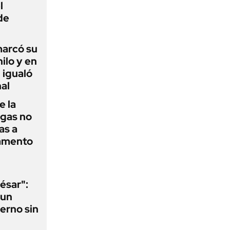
l
de
 marcó su
hilo y en
 igualó
al
e la
agas no
as a
camento
ésar":
 un
erno sin