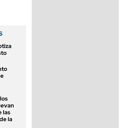
viernes de 10 a 18
s
otiza
sto
nto
de
 los
nuevan
 las
de la