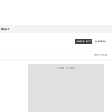
Brasil
SUSCRIBITE
INGRESÁ
SUMATE A LA COMUNIDAD
Newsletter
DE ÁMBITO
LES
ACCESO FULL - $1.800/MES
ES
CORPORATIVO - CONSULTAR
Si tenés dudas comunicate
con nosotros a
IOS
suscripciones@ambito.com.ar
Llamanos al (54) 11 4556-
9147/48 o
al (54) 11 4449-3256 de lunes a