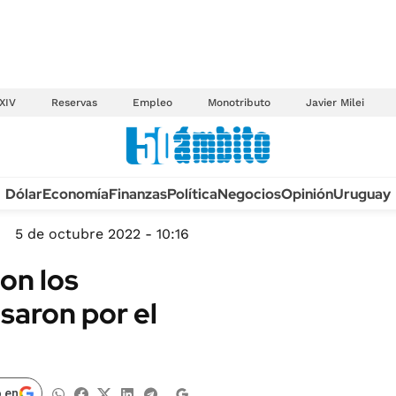
XIV
Reservas
Empleo
Monotributo
Javier Milei
Anuario autos 2026
Dólar
Economía
Finanzas
Política
Negocios
Opinión
Uruguay
TECNOLOGÍA
NOVEDADES FISCA
MÉXICO
5 de octubre 2022 - 10:16
EDICTOS JUDICIAL
OPINIÓN
on los
MULTAS
MUNDO
saron por el
LICITACIONES
INFORMACIÓN GENERAL
CUADROS TARIFAR
ESPECTÁCULOS
RECALL
DEPORTES
 en