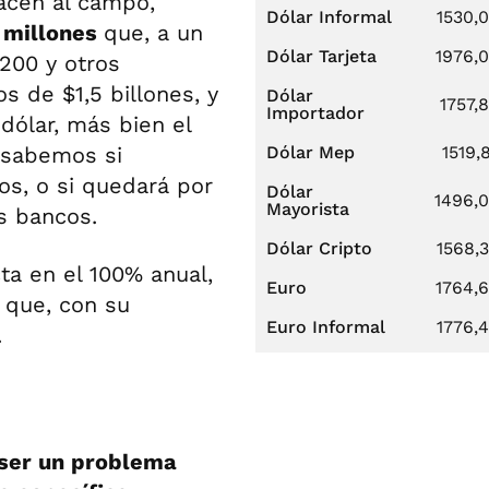
acen al campo,
Dólar Informal
1530,
 millones
que, a un
Dólar Tarjeta
1976,
200 y otros
 de $1,5 billones, y
Dólar
1757,
Importador
dólar, más bien el
o sabemos si
Dólar Mep
1519,
s, o si quedará por
Dólar
1496,
Mayorista
s bancos.
Dólar Cripto
1568,
ta en el 100% anual,
Euro
1764,
 que, con su
Euro Informal
1776,
.
ser un problema