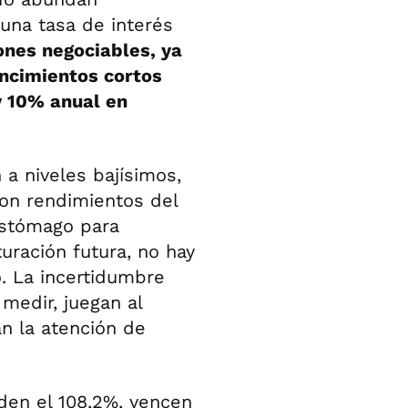
una tasa de interés
ones negociables, ya
encimientos cortos
y 10% anual en
a niveles bajísimos,
con rendimientos del
estómago para
uración futura, no hay
. La incertidumbre
 medir, juegan al
an la atención de
den el 108,2%, vencen