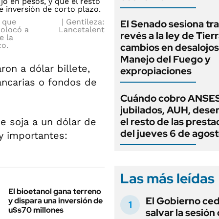
s que
Gentileza:
El Senado sesiona tra
colocó a
Lancetalent
revés a la ley de Tierr
e la
zo.
cambios en desalojos,
Manejo del Fuego y
ron a dólar billete,
expropiaciones
ancarias o fondos de
Cuándo cobro ANSES
jubilados, AUH, dese
el resto de las prest
e soja a un dólar de
del jueves 6 de agos
y importantes:
Las más leídas
El bioetanol gana terreno
El Gobierno ce
y dispara una inversión de
u$s70 millones
salvar la sesión