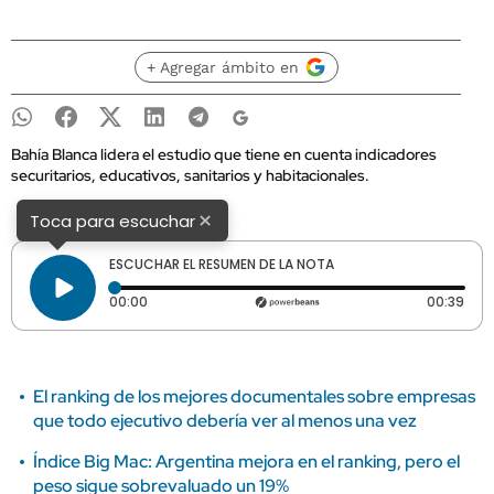
+ Agregar ámbito en
Bahía Blanca lidera el estudio que tiene en cuenta indicadores
securitarios, educativos, sanitarios y habitacionales.
×
Toca para escuchar
ESCUCHAR EL RESUMEN DE LA NOTA
Tiempo transcurrido: 0 segundos
Dura
00:00
00:39
El ranking de los mejores documentales sobre empresas
que todo ejecutivo debería ver al menos una vez
Índice Big Mac: Argentina mejora en el ranking, pero el
peso sigue sobrevaluado un 19%