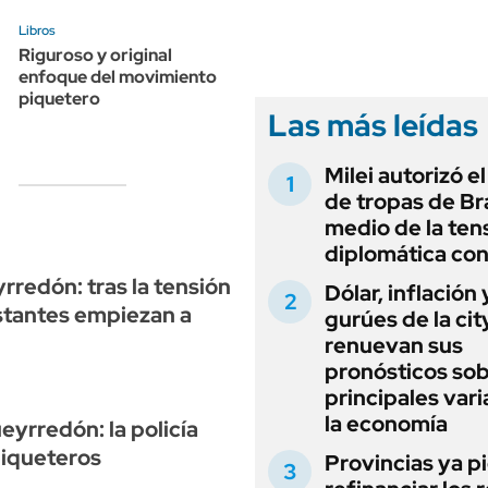
ANUARIO 2025
LIFESTYLE
Libros
EDICIÓN IMPRESA
AUTOS
Riguroso y original
enfoque del movimiento
piquetero
Las más leídas
Milei autorizó e
de tropas de Bra
medio de la ten
diplomática con
redón: tras la tensión
Dólar, inflación 
estantes empiezan a
gurúes de la cit
renuevan sus
pronósticos sob
principales vari
la economía
yrredón: la policía
piqueteros
Provincias ya p