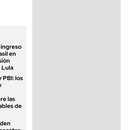
viernes de 10 a 18
l ingreso
sil en
sión
 Lula
y PBI: los
y
re las
ables de
iden