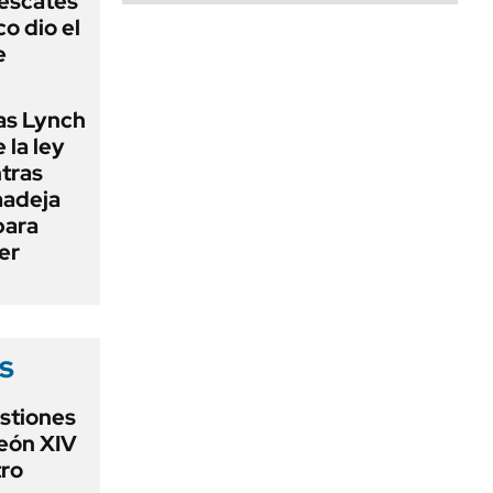
rescates
o dio el
e
as Lynch
 la ley
ntras
madeja
para
er
s
estiones
León XIV
ro