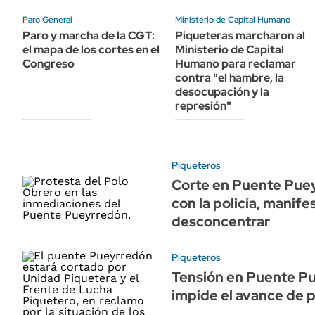
ÁMBITO DEBATE
Paro General
Ministerio de Capital Humano
Municipios
MEDIAKIT AMBITO DEBATE
Paro y marcha de la CGT:
Piqueteras marcharon al
URUGUAY
el mapa de los cortes en el
Ministerio de Capital
Congreso
Humano para reclamar
contra "el hambre, la
desocupación y la
represión"
Piqueteros
Corte en Puente Pueyr
con la policía, manif
desconcentrar
Piqueteros
Tensión en Puente Pue
impide el avance de 