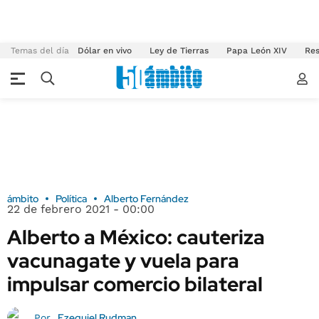
Temas del día
Dólar en vivo
Ley de Tierras
Papa León XIV
Res
ámbito
Política
Alberto Fernández
22 de febrero 2021 - 00:00
Alberto a México: cauteriza
vacunagate y vuela para
impulsar comercio bilateral
Ezequiel Rudman
Por