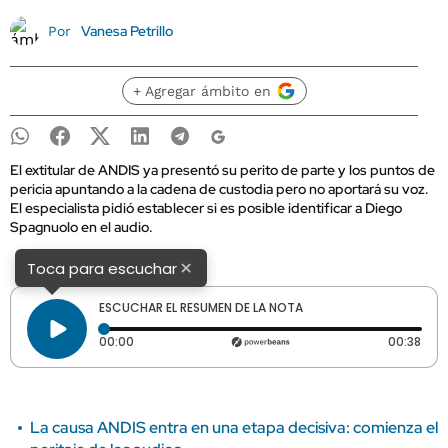
Vanesa Petrillo
Por
+ Agregar ámbito en
El extitular de ANDIS ya presentó su perito de parte y los puntos de
pericia apuntando a la cadena de custodia pero no aportará su voz.
El especialista pidió establecer si es posible identificar a Diego
Spagnuolo en el audio.
×
Toca para escuchar
ESCUCHAR EL RESUMEN DE LA NOTA
Tiempo transcurrido: 0 segundos
Dura
00:00
00:38
La causa ANDIS entra en una etapa decisiva: comienza el