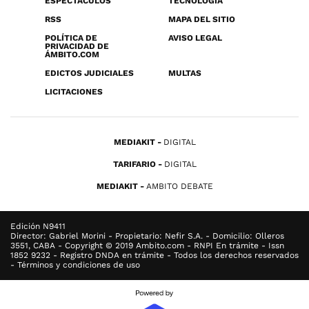
ESPECTÁCULOS
TECNOLOGÍA
RSS
MAPA DEL SITIO
POLÍTICA DE
AVISO LEGAL
PRIVACIDAD DE
ÁMBITO.COM
EDICTOS JUDICIALES
MULTAS
LICITACIONES
MEDIAKIT
DIGITAL
TARIFARIO
DIGITAL
MEDIAKIT
AMBITO DEBATE
Edición N9411
Director: Gabriel Morini - Propietario: Nefir S.A. - Domicilio: Olleros
3551, CABA - Copyright © 2019 Ambito.com - RNPI En trámite - Issn
1852 9232 - Registro DNDA en trámite - Todos los derechos reservados
- Términos y condiciones de uso