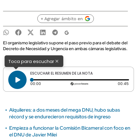
+ Agregar ámbito en
El organismo legislativo supone el paso previo para el debate del
Decreto de Necesidad y Urgencia en ambas cámaras legislativas.
×
Toca para escuchar
ESCUCHAR EL RESUMEN DE LA NOTA
Tiempo transcurrido: 0 segundos
Dura
00:00
00:45
Alquileres: a dos meses del mega DNU, hubo subas
récord y se endurecieron requisitos de ingreso
Empieza a funcionar la Comisión Bicameral con foco en
el DNU de Javier Milei