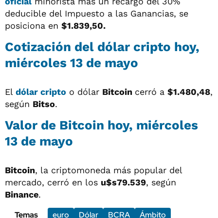
oficial
minorista más un recargo del 30%
deducible del Impuesto a las Ganancias, se
posiciona en
$1.839,50.
Cotización del
dólar cripto
hoy,
miércoles 13 de mayo
El
dólar cripto
o dólar
Bitcoin
cerró a
$1.480,48
,
según
Bitso
.
Valor de Bitcoin hoy, miércoles
13 de mayo
Bitcoin
, la criptomoneda más popular del
mercado, cerró en los
u$s79.539
, según
Binance
.
Temas
euro
Dólar
BCRA
Ámbito