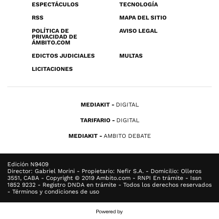
ESPECTÁCULOS
TECNOLOGÍA
RSS
MAPA DEL SITIO
POLÍTICA DE
AVISO LEGAL
PRIVACIDAD DE
ÁMBITO.COM
EDICTOS JUDICIALES
MULTAS
LICITACIONES
MEDIAKIT
DIGITAL
TARIFARIO
DIGITAL
MEDIAKIT
AMBITO DEBATE
Edición N9409
Director: Gabriel Morini - Propietario: Nefir S.A. - Domicilio: Olleros
3551, CABA - Copyright © 2019 Ambito.com - RNPI En trámite - Issn
1852 9232 - Registro DNDA en trámite - Todos los derechos reservados
- Términos y condiciones de uso