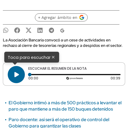
+ Agregar ámbito en
La Asociación Bancaria convocó a un cese de actividades en
rechazo al cierre de tesorerías regionales y a despidos en el sector.
×
Toca para escuchar
ESCUCHAR EL RESUMEN DE LA NOTA
Tiempo transcurrido: 0 segundos
Dura
00:00
00:39
El Gobierno intimó a más de 500 prácticos a levantar el
paro que mantiene a más de 150 buques detenidos
Paro docente: así será el operativo de control del
Gobierno para garantizar las clases