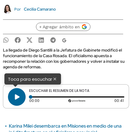
Cecilia Camarano
Por
+ Agregar ámbito en
La llegada de Diego Santilli a la Jefatura de Gabinete modificó el
funcionamiento de la Casa Rosada. El oficialismo apuesta a
recomponer la relación con los gobernadores y volver a instalar su
agenda de reformas.
×
Toca para escuchar
ESCUCHAR EL RESUMEN DE LA NOTA
Tiempo transcurrido: 0 segundos
Dura
00:00
00:41
Karina Milei desembarca en Misiones en medio de una