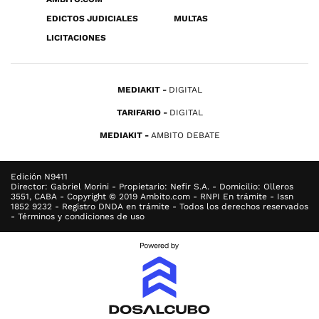
EDICTOS JUDICIALES
MULTAS
LICITACIONES
MEDIAKIT
DIGITAL
TARIFARIO
DIGITAL
MEDIAKIT
AMBITO DEBATE
Edición N9411
Director: Gabriel Morini - Propietario: Nefir S.A. - Domicilio: Olleros
3551, CABA - Copyright © 2019 Ambito.com - RNPI En trámite - Issn
1852 9232 - Registro DNDA en trámite - Todos los derechos reservados
- Términos y condiciones de uso