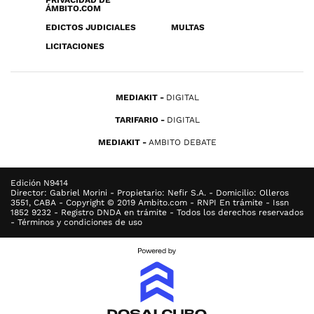
PRIVACIDAD DE
ÁMBITO.COM
EDICTOS JUDICIALES
MULTAS
LICITACIONES
MEDIAKIT
DIGITAL
TARIFARIO
DIGITAL
MEDIAKIT
AMBITO DEBATE
Edición N9414
Director: Gabriel Morini - Propietario: Nefir S.A. - Domicilio: Olleros
3551, CABA - Copyright © 2019 Ambito.com - RNPI En trámite - Issn
1852 9232 - Registro DNDA en trámite - Todos los derechos reservados
- Términos y condiciones de uso