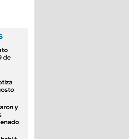
viernes de 10 a 18
s
nto
9 de
otiza
gosto
aron y
s
 Senado