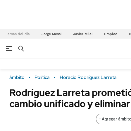
Temas del día
Jorge Messi
Javier Milei
Empleo
NEGOCIOS
ÚLTIMAS NOTICIAS
Especiales Ámbito
ECONOMÍA
ámbito
Política
Horacio Rodríguez Larreta
Real Estate
Banco de Datos
Rodríguez Larreta prometió
Sustentabilidad
Campo
cambio unificado y elimina
Seguros
FINANZAS
ENERGY REPORT
Dólar
+
Agregar ámbito
POLÍTICA
Mercados
Nacional