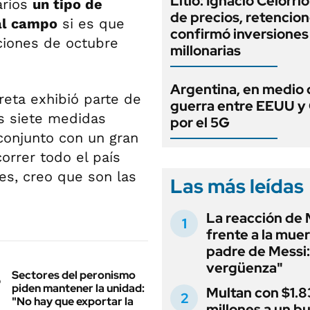
Litio: Ignacio Celorri
arios
un tipo de
de precios, retencion
al campo
si es que
confirmó inversiones
cciones de octubre
millonarias
Argentina, en medio 
reta exhibió parte de
guerra entre EEUU y
s siete medidas
por el 5G
conjunto con un gran
orrer todo el país
s, creo que son las
Las más leídas
La reacción de 
frente a la muer
padre de Messi:
vergüenza"
Sectores del peronismo
piden mantener la unidad:
Multan con $1.8
"No hay que exportar la
millones a un b