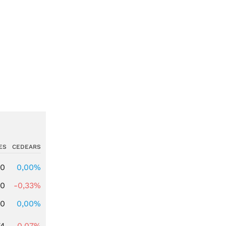
ES
CEDEARS
00
0,00%
00
-0,33%
00
0,00%
74
-0,07%