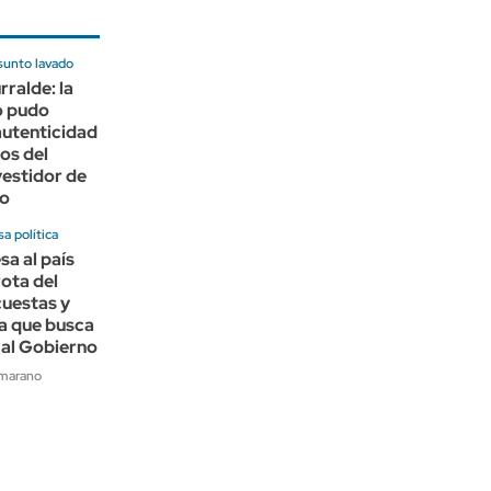
sunto lavado
rralde: la
o pudo
autenticidad
eos del
estidor de
io
a política
sa al país
rota del
cuestas y
a que busca
 al Gobierno
amarano