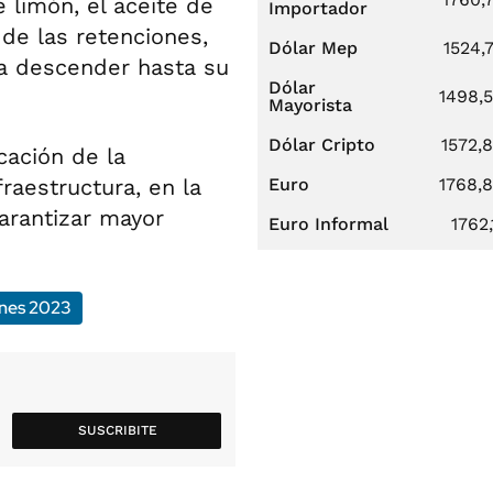
e limón, el aceite de
Importador
 de las retenciones,
Dólar Mep
1524,
a descender hasta su
Dólar
1498,
Mayorista
Dólar Cripto
1572,
cación de la
raestructura, en la
Euro
1768,
arantizar mayor
Euro Informal
1762,
ones 2023
SUSCRIBITE