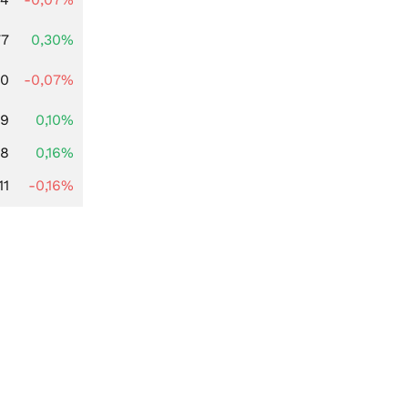
77
0,30%
50
-0,07%
89
0,10%
88
0,16%
11
-0,16%