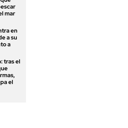
pescar
el mar
ntra en
de a su
to a
: tras el
que
armas,
ipa el