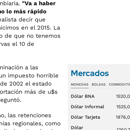
mbiaria.
"Va a haber
no lo más rápido
alista decir que
icimos en el 2015. La
nto de que no tenemos
rvas el 10 de
minación a las
Mercados
 un impuesto horrible
sde 2002 el estado
MONEDAS
BOLSAS
COMMODITI
ortación más de u$s
Dólar BNA
1520,
reguntó.
Dólar Informal
1525,
no, las retenciones
Dólar Tarjeta
1976,
ías regionales, como
Dólar
1760,