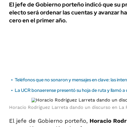
ÁMBITO DEBATE
El jefe de Gobierno porteño indicó que su pr
Municipios
electo será ordenar las cuentas y avanzar hac
MEDIAKIT AMBITO DEBATE
URUGUAY
cero en el primer año.
Teléfonos que no sonaron y mensajes en clave: las inte
La UCR bonaerense presentó su hoja de ruta y llamó a c
Horacio Rodríguez Larreta dando un discurso en La 
El jefe de Gobierno porteño,
Horacio Rodr