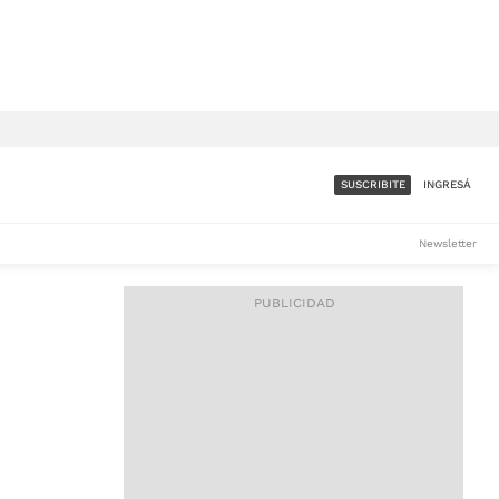
SUSCRIBITE
INGRESÁ
SUMATE A LA COMUNIDAD
Newsletter
DE ÁMBITO
LES
ACCESO FULL - $1.800/MES
ES
CORPORATIVO - CONSULTAR
Si tenés dudas comunicate
con nosotros a
IOS
suscripciones@ambito.com.ar
Llamanos al (54) 11 4556-
9147/48 o
al (54) 11 4449-3256 de lunes a