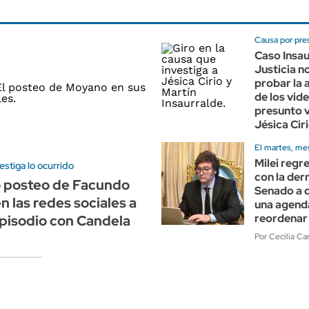
Causa por pre
Caso Insau
Justicia n
probar la 
de los vid
presunto v
Jésica Cir
El martes, mes
Milei regre
estiga lo ocurrido
con la der
o posteo de Facundo
Senado a 
 las redes sociales a
una agend
reordenar
episodio con Candela
Por Cecilia C