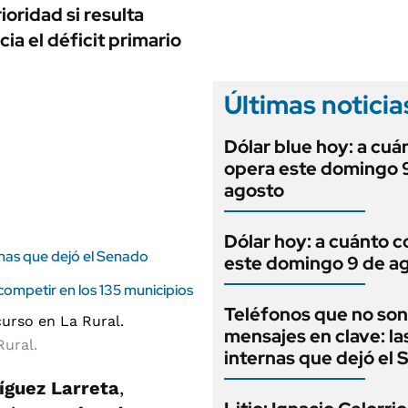
ANUARIO 2025
ioridad si resulta
LIFESTYLE
EDICIÓN IMPRESA
ia el déficit primario
AUTOS
Últimas noticia
Dólar blue hoy: a cuá
opera este domingo 
agosto
Dólar hoy: a cuánto c
rnas que dejó el Senado
este domingo 9 de a
ompetir en los 135 municipios
Teléfonos que no son
mensajes en clave: la
Rural.
internas que dejó el
íguez Larreta
,