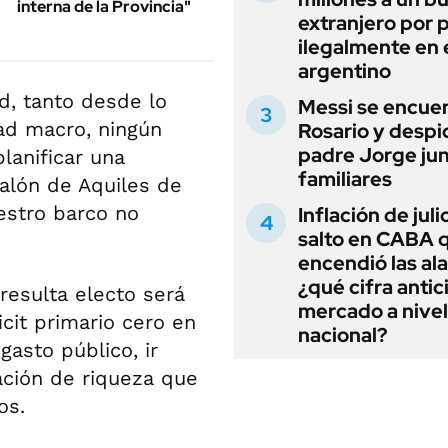
interna de la Provincia"
extranjero por 
ilegalmente en 
argentino
d, tanto desde lo
Messi se encue
ad macro, ningún
Rosario y despi
padre Jorge jun
lanificar una
familiares
talón de Aquiles de
estro barco no
Inflación de julio
salto en CABA 
encendió las al
¿qué cifra antic
 resulta electo será
mercado a nivel
icit primario cero en
nacional?
gasto público, ir
eación de riqueza que
os.