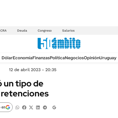
BCRA
Deuda
Congreso
Salarios
Anuario autos 2026
Dólar
Economía
Finanzas
Política
Negocios
Opinión
Uruguay
TECNOLOGÍA
NOVEDADES FISCA
MÉXICO
12 de abril 2023 - 20:35
EDICTOS JUDICIAL
OPINIÓN
 un tipo de
MULTAS
MUNDO
r retenciones
LICITACIONES
INFORMACIÓN GENERAL
CUADROS TARIFAR
ESPECTÁCULOS
 en
RECALL
DEPORTES