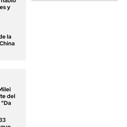
o habló
es y
de la
 China
Milei
te del
 "Da
33
uque