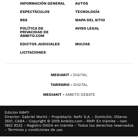
INFORMACIÓN GENERAL
AUTOS
ESPECTÁCULOS
TECNOLOGÍA
RSS
MAPA DEL SITIO
POLÍTICA DE
AVISO LEGAL
PRIVACIDAD DE
ÁMBITO.COM
EDICTOS JUDICIALES
MULTAS
LICITACIONES
MEDIAKIT
DIGITAL
TARIFARIO
DIGITAL
MEDIAKIT
AMBITO DEBATE
Edición N9411
Director: Gabriel Morini - Propietario: Nefir S.A. - Domicilio: Olleros
3551, CABA - Copyright © 2019 Ambito.com - RNPI En trámite - Issn
1852 9232 - Registro DNDA en trámite - Todos los derechos reservados
- Términos y condiciones de uso