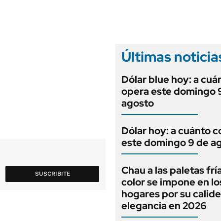
ANUARIO 2025
LIFESTYLE
EDICIÓN IMPRESA
AUTOS
Últimas noticia
Dólar blue hoy: a cuá
opera este domingo 
agosto
Dólar hoy: a cuánto c
este domingo 9 de a
Chau a las paletas frí
SUSCRIBITE
color se impone en lo
hogares por su calide
elegancia en 2026