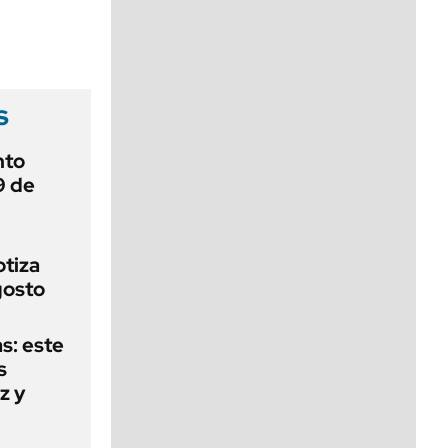
viernes de 10 a 18
s
nto
9 de
otiza
gosto
as: este
s
z y