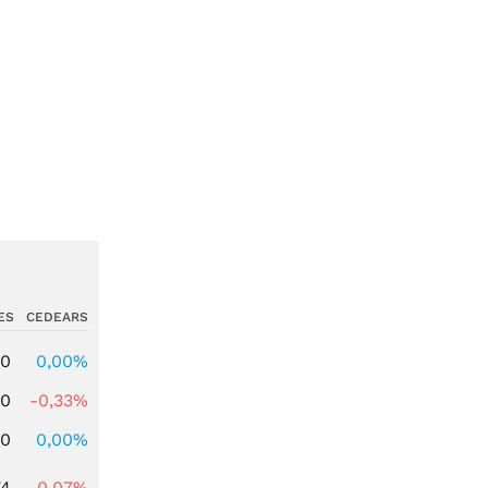
ES
CEDEARS
00
0,00%
00
-0,33%
00
0,00%
74
-0,07%