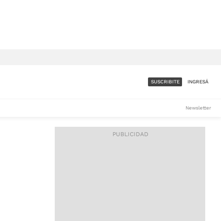
SUSCRIBITE
INGRESÁ
SUMATE A LA COMUNIDAD
Newsletter
DE ÁMBITO
LES
ACCESO FULL - $1.800/MES
ES
CORPORATIVO - CONSULTAR
Si tenés dudas comunicate
con nosotros a
IOS
suscripciones@ambito.com.ar
Llamanos al (54) 11 4556-
9147/48 o
al (54) 11 4449-3256 de lunes a