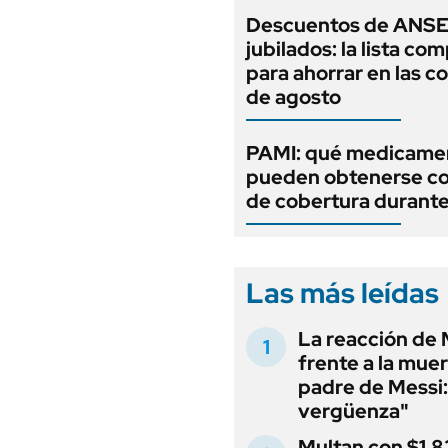
Descuentos de ANSE
jubilados: la lista co
para ahorrar en las 
de agosto
PAMI: qué medicame
pueden obtenerse c
de cobertura durant
Las más leídas
La reacción de 
frente a la muer
padre de Messi:
vergüenza"
Multan con $1.8