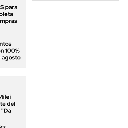
S para
mpleta
compras
ntos
on 100%
e agosto
Milei
te del
 "Da
33