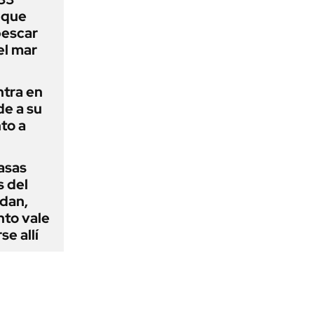
uque
pescar
el mar
ntra en
de a su
to a
casas
s del
dan,
nto vale
se allí