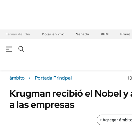
Temas del día
Dólar en vivo
Senado
REM
Brasil
NEGOCIOS
ÚLTIMAS NOTICIAS
Especiales Ámbito
ECONOMÍA
ámbito
Portada Principal
1
Real Estate
Banco de Datos
Krugman recibió el Nobel y
Sustentabilidad
Campo
a las empresas
Seguros
FINANZAS
ENERGY REPORT
Dólar
+
Agregar ámbito
POLÍTICA
Mercados
Nacional