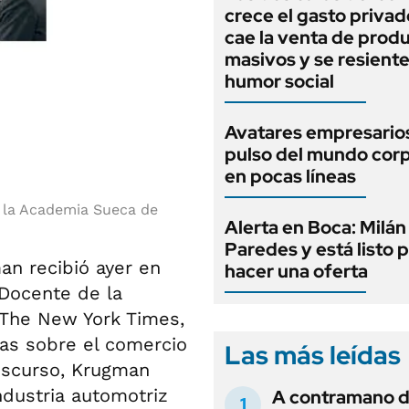
crece el gasto privad
cae la venta de prod
masivos y se resiente
humor social
Avatares empresarios
pulso del mundo cor
en pocas líneas
e la Academia Sueca de
Alerta en Boca: Milán
Paredes y está listo 
n recibió ayer en
hacer una oferta
Docente de la
 The New York Times,
as sobre el comercio
Las más leídas
discurso, Krugman
ndustria automotriz
A contramano d