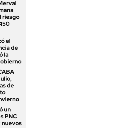
Merval
emana
 riesgo
 450
zó el
ncia de
ó la
Gobierno
 CABA
ulio,
as de
cto
nvierno
ó un
as PNC
: nuevos