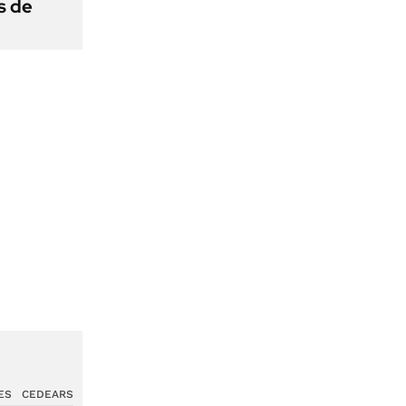
s de
ES
CEDEARS