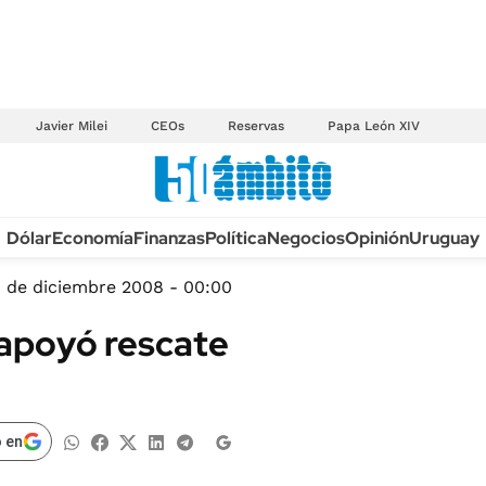
Javier Milei
CEOs
Reservas
Papa León XIV
Anuario autos 2026
Dólar
Economía
Finanzas
Política
Negocios
Opinión
Uruguay
TECNOLOGÍA
NOVEDADES FISCA
MÉXICO
0 de diciembre 2008 - 00:00
EDICTOS JUDICIAL
OPINIÓN
 apoyó rescate
MULTAS
MUNDO
LICITACIONES
INFORMACIÓN GENERAL
CUADROS TARIFAR
ESPECTÁCULOS
 en
RECALL
DEPORTES