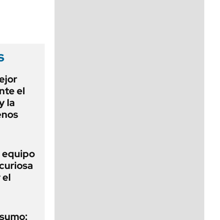
viernes de 10 a 18
s
ejor
nte el
y la
enos
o equipo
curiosa
 el
nsumo: