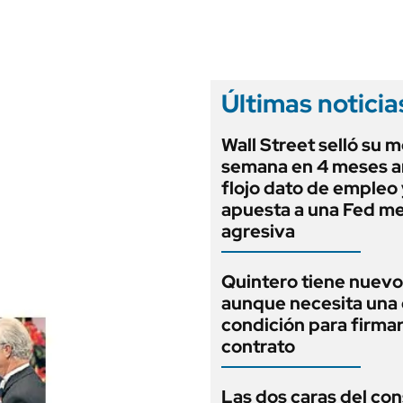
ANUARIO 2025
LIFESTYLE
EDICIÓN IMPRESA
AUTOS
Últimas noticia
Wall Street selló su m
semana en 4 meses a
flojo dato de empleo 
apuesta a una Fed m
agresiva
Quintero tiene nuev
aunque necesita una 
condición para firmar
contrato
Las dos caras del co