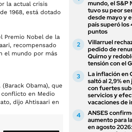
mundo, el S&P 
la actual crisis
tuvo su peor s
de 1968, está dotado
desde mayo y el
país superó los
puntos
el Premio Nobel de la
Villarruel recha
isaari, recompensado
pedido de renu
n el mundo por más
Quirno y redobl
tensión con el 
La inflación en
saltó al 2,9% en j
. (Barack Obama), que
con fuertes sub
l conflicto en Medio
servicios y efe
to, dijo Ahtisaari en
vacaciones de i
ANSES confirm
aumento para l
en agosto 2026