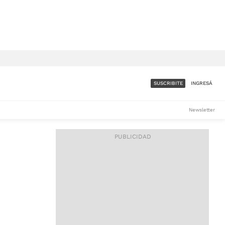
SUSCRIBITE
INGRESÁ
SUMATE A LA COMUNIDAD
Newsletter
DE ÁMBITO
LES
ACCESO FULL - $1.800/MES
ES
CORPORATIVO - CONSULTAR
Si tenés dudas comunicate
con nosotros a
IOS
suscripciones@ambito.com.ar
Llamanos al (54) 11 4556-
9147/48 o
al (54) 11 4449-3256 de lunes a