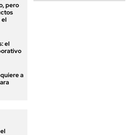
o, pero
uctos
 el
: el
porativo
 quiere a
para
el