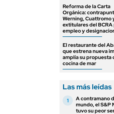
Reforma de la Carta
Orgánica: contrapunt
Werning, Cuattromo 
extitulares del BCRA 
empleo y designacio
El restaurante del A
que estrena nueva i
amplía su propuesta 
cocina de mar
Las más leídas
A contramano d
mundo, el S&P 
tuvo su peor s