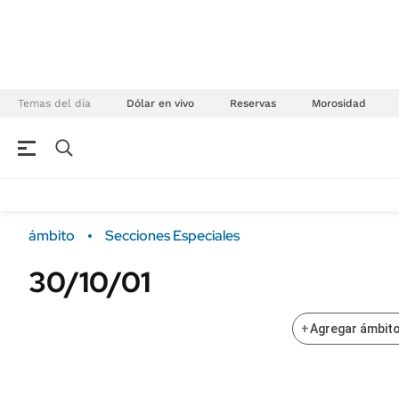
Temas del día
Dólar en vivo
Reservas
Morosidad
NEGOCIOS
ÚLTIMAS NOTICIAS
Especiales Ámbito
ECONOMÍA
ámbito
Secciones Especiales
Real Estate
Banco de Datos
30/10/01
Sustentabilidad
Campo
Seguros
FINANZAS
+
Agregar ámbito
ENERGY REPORT
Dólar
POLÍTICA
Mercados
Nacional