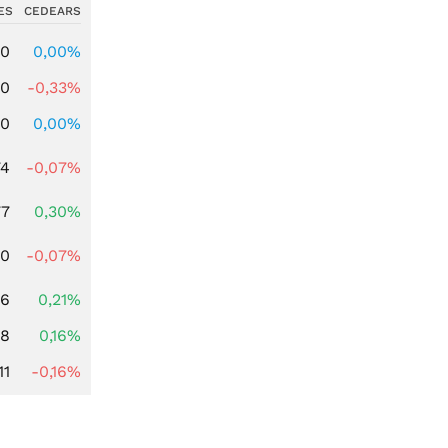
ES
CEDEARS
00
0,00%
00
-0,33%
00
0,00%
74
-0,07%
77
0,30%
50
-0,07%
56
0,21%
88
0,16%
11
-0,16%