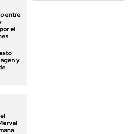
o entre
y
por el
nes
basto
magen y
de
el
Merval
emana