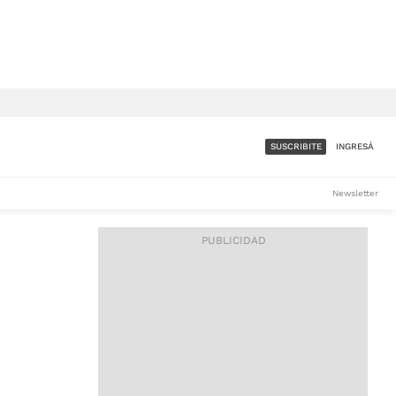
SUSCRIBITE
INGRESÁ
SUMATE A LA COMUNIDAD
Newsletter
DE ÁMBITO
LES
ACCESO FULL - $1.800/MES
ES
CORPORATIVO - CONSULTAR
Si tenés dudas comunicate
con nosotros a
IOS
suscripciones@ambito.com.ar
Llamanos al (54) 11 4556-
9147/48 o
al (54) 11 4449-3256 de lunes a