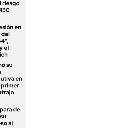
 riesgo
 450
esión en
 del
44",
y el
ich
mó su
a
utiva en
l primer
trajo
 para de
 su
so al