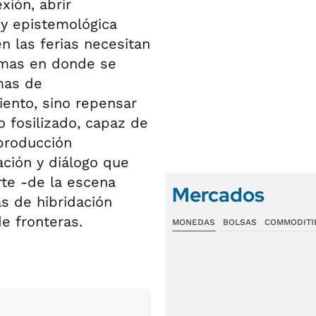
xión, abrir
 y epistemológica
 las ferias necesitan
emas en donde se
mas de
iento, sino repensar
 fosilizado, capaz de
producción
ación y diálogo que
rte -de la escena
Mercados
as de hibridación
de fronteras.
MONEDAS
BOLSAS
COMMODITI