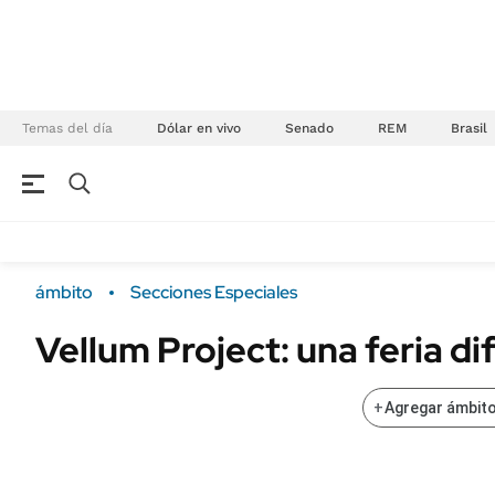
Temas del día
Dólar en vivo
Senado
REM
Brasil
NEGOCIOS
ÚLTIMAS NOTICIAS
Especiales Ámbito
ECONOMÍA
ámbito
Secciones Especiales
Real Estate
Banco de Datos
Vellum Project: una feria di
Sustentabilidad
Campo
Seguros
FINANZAS
+
Agregar ámbito
ENERGY REPORT
Dólar
POLÍTICA
Mercados
Nacional