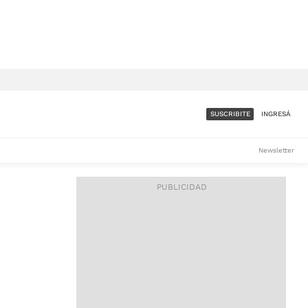
SUSCRIBITE
INGRESÁ
SUMATE A LA COMUNIDAD
Newsletter
DE ÁMBITO
LES
ACCESO FULL - $1.800/MES
ES
CORPORATIVO - CONSULTAR
Si tenés dudas comunicate
con nosotros a
IOS
suscripciones@ambito.com.ar
Llamanos al (54) 11 4556-
9147/48 o
al (54) 11 4449-3256 de lunes a