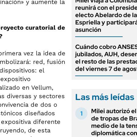
Milei viaja a Colombia
ginación» y aumente la
reunirá con el presid
electo Abelardo de la
Espriella y participar
proyecto curatorial de
asunción
?
Cuándo cobro ANSES
primera vez la idea de
jubilados, AUH, dese
el resto de las prest
imbolizará: red, fusión
del viernes 7 de agos
ispositivos: el
expositivo
ializado en Vellum,
Las más leídas
s diversas y sectores
onvivencia de dos o
Milei autorizó e
ctónicos diseñados
de tropas de Bra
expositiva diferente
medio de la ten
truyendo, de esta
diplomática con