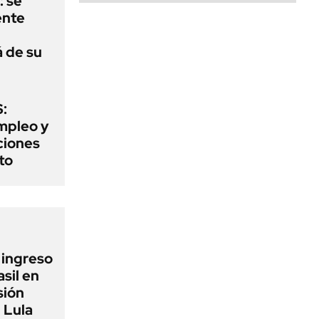
: se
ente
á de su
:
mpleo y
aciones
to
l ingreso
sil en
sión
 Lula