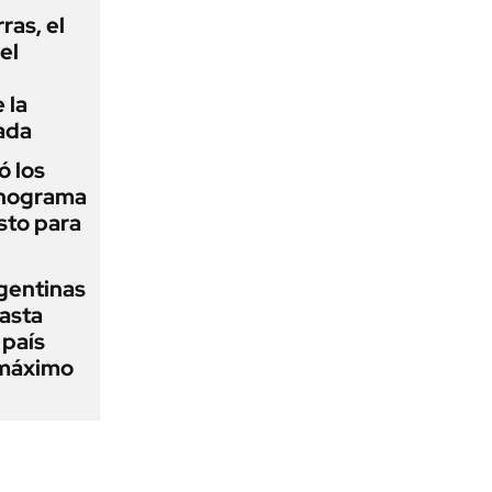
rras, el
el
 la
ada
 los
onograma
sto para
gentinas
asta
 país
 máximo