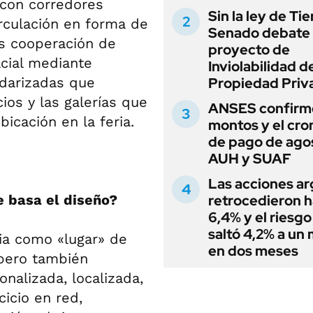
 con corredores
Sin la ley de Tie
irculación en forma de
Senado debate 
las cooperación de
proyecto de
acial mediante
Inviolabilidad de
ndarizadas que
Propiedad Priv
ios y las galerías que
ANSES confirmó
bicación en la feria.
montos y el cr
de pago de ago
AUH y SUAF
Las acciones ar
e basa el diseño?
retrocedieron h
6,4% y el riesgo
saltó 4,2% a un
ia como «lugar» de
en dos meses
 pero también
onalizada, localizada,
cicio en red,