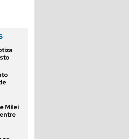
viernes de 10 a 18
s
otiza
osto
nto
 de
e Milei
 entre