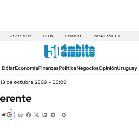
Javier Milei
CEOs
Reservas
Papa León XIV
Anuario autos 2026
Dólar
Economía
Finanzas
Política
Negocios
Opinión
Uruguay
TECNOLOGÍA
NOVEDADES FISCA
MÉXICO
13 de octubre 2009 - 00:00
EDICTOS JUDICIAL
OPINIÓN
ferente
MULTAS
MUNDO
LICITACIONES
INFORMACIÓN GENERAL
 en
CUADROS TARIFAR
ESPECTÁCULOS
RECALL
DEPORTES