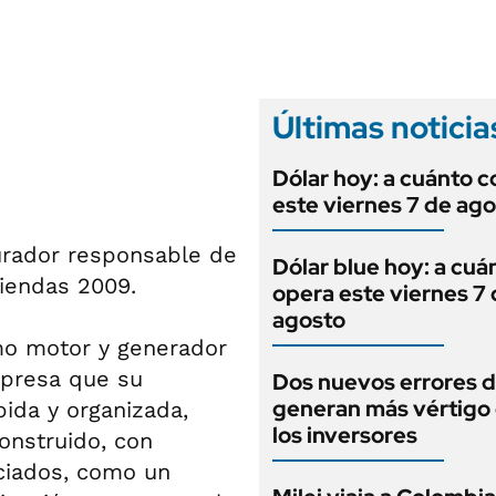
ANUARIO 2025
LIFESTYLE
EDICIÓN IMPRESA
AUTOS
Últimas noticia
Dólar hoy: a cuánto c
este viernes 7 de ag
 curador responsable de
Dólar blue hoy: a cuá
tiendas 2009.
opera este viernes 7
agosto
mo motor y generador
xpresa que su
Dos nuevos errores d
generan más vértigo
bida y organizada,
los inversores
nstruido, con
nciados, como un