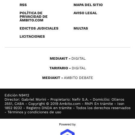
RSS
MAPA DEL SITIO
POLÍTICA DE
AVISO LEGAL
PRIVACIDAD DE
ÁMBITO.COM
EDICTOS JUDICIALES
MULTAS
LICITACIONES
MEDIAKIT
DIGITAL
TARIFARIO
DIGITAL
MEDIAKIT
AMBITO DEBATE
Edición N9412
Director: Gabriel Morini - Propietario: Nefir S.A. - Domicilio: Olleros
3551, CABA - Copyright © 2019 Ambito.com - RNPI En trámite - Issn
1852 9232 - Registro DNDA en trámite - Todos los derechos reservados
- Términos y condiciones de uso