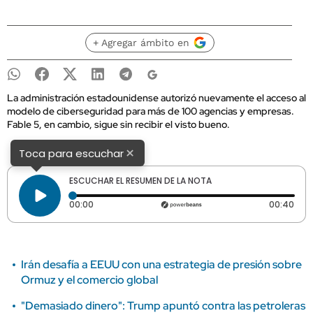
+ Agregar ámbito en
La administración estadounidense autorizó nuevamente el acceso al
modelo de ciberseguridad para más de 100 agencias y empresas.
Fable 5, en cambio, sigue sin recibir el visto bueno.
×
Toca para escuchar
ESCUCHAR EL RESUMEN DE LA NOTA
Tiempo transcurrido: 0 segundos
Dura
00:00
00:40
Irán desafía a EEUU con una estrategia de presión sobre
Ormuz y el comercio global
"Demasiado dinero": Trump apuntó contra las petroleras