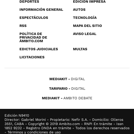
DEPORTES
EDICIÓN IMPRESA
INFORMACIÓN GENERAL
AUTOS
ESPECTÁCULOS
TECNOLOGÍA
RSS
MAPA DEL SITIO
POLÍTICA DE
AVISO LEGAL
PRIVACIDAD DE
ÁMBITO.COM
EDICTOS JUDICIALES
MULTAS
LICITACIONES
MEDIAKIT
DIGITAL
TARIFARIO
DIGITAL
MEDIAKIT
AMBITO DEBATE
Edición N9410
Director: Gabriel Morini - Propietario: Nefir S.A. - Domicilio: Olleros
3551, CABA - Copyright © 2019 Ambito.com - RNPI En trámite - Issn
1852 9232 - Registro DNDA en trámite - Todos los derechos reservados
- Términos y condiciones de uso