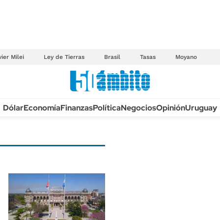
ier Milei
Ley de Tierras
Brasil
Tasas
Moyano
Anuario autos 2026
Dólar
Economía
Finanzas
Política
Negocios
Opinión
Uruguay
TECNOLOGÍA
NOVEDADES FISCA
MÉXICO
EDICTOS JUDICIAL
OPINIÓN
MULTAS
MUNDO
LICITACIONES
INFORMACIÓN GENERAL
CUADROS TARIFAR
ESPECTÁCULOS
RECALL
DEPORTES