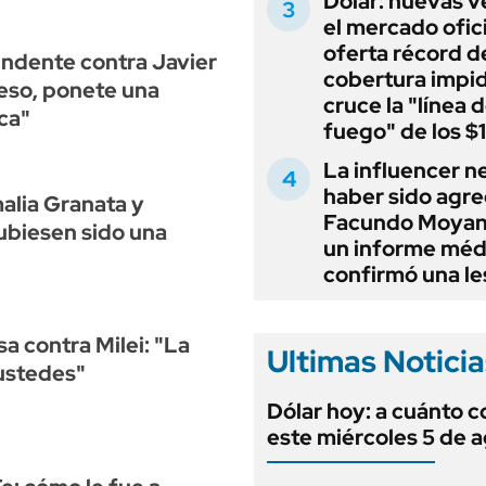
Dólar: nuevas v
el mercado ofici
oferta récord d
ndente contra Javier
cobertura impi
reso, ponete una
cruce la "línea 
ca"
fuego" de los $
La influencer n
haber sido agre
alia Granata y
Facundo Moyan
ubiesen sido una
un informe méd
confirmó una le
a contra Milei: "La
Ultimas Noticia
 ustedes"
Dólar hoy: a cuánto c
este miércoles 5 de 