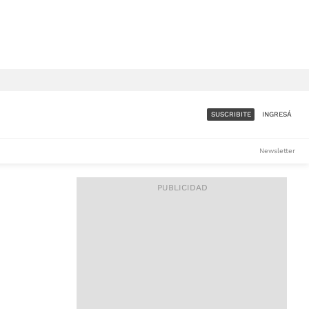
SUSCRIBITE
INGRESÁ
SUMATE A LA COMUNIDAD
Newsletter
DE ÁMBITO
LES
ACCESO FULL - $1.800/MES
ES
CORPORATIVO - CONSULTAR
Si tenés dudas comunicate
con nosotros a
IOS
suscripciones@ambito.com.ar
Llamanos al (54) 11 4556-
9147/48 o
al (54) 11 4449-3256 de lunes a