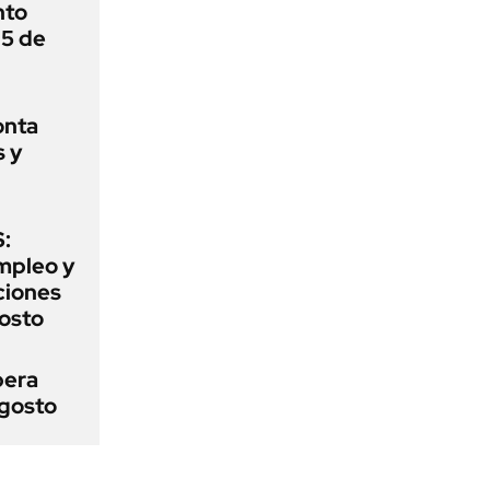
nto
 5 de
onta
s y
:
mpleo y
aciones
gosto
pera
agosto