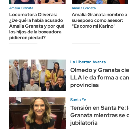
ÁMBITO DEBATE
Amalia Granata
Amalia Granata
Municipios
MEDIAKIT AMBITO DEBATE
Locomotora Oliveras:
Amalia Granata nombró a
URUGUAY
¿De qué la había acusado
su esposo como asesor:
Amalia Granata y por qué
"Es como mi Karino"
los hijos de la boxeadora
pidieron piedad?
La Libertad Avanza
Olmedo y Granata cier
LLA le da forma a ca
provincias
Santa Fe
Tensión en Santa Fe: l
Granata mientras se 
jubilatoria