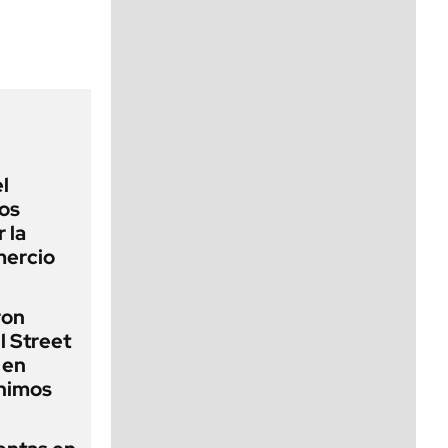
viernes de 10 a 18
l
los
 la
mercio
ron
l Street
 en
ínimos