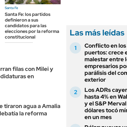
ANUARIO 2025
LIFESTYLE
Santa Fe
EDICIÓN IMPRESA
AUTOS
Santa Fe: los partidos
definieron a sus
candidatos para las
Las más leídas
elecciones por la reforma
constitucional
Conflicto en los
puertos: crece e
malestar entre 
empresarios por
ran filas con Milei y
parálisis del co
ndidaturas en
exterior
Los ADRs caye
hasta 4% en Wal
y el S&P Merval
e tiraron agua a Amalia
dólares tocó m
debatía la reforma
en un mes