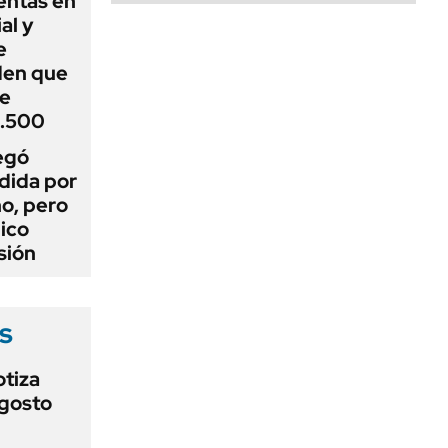
entas en
al y
e
den que
de
1.500
egó
dida por
o, pero
ico
sión
s
otiza
agosto