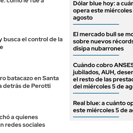
e: cómo le fue a
Dólar blue hoy: a cuá
opera este miércoles
agosto
El mercado bull se m
 busca el control de la
sobre nuevos récord
Fe
disipa nubarrones
Cuándo cobro ANSES
jubilados, AUH, dese
tro batacazo en Santa
el resto de las prest
a detrás de Perotti
del miércoles 5 de a
Real blue: a cuánto o
este miércoles 5 de 
chó a quienes
en redes sociales