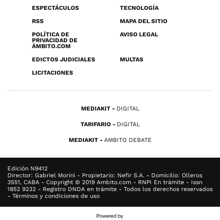
ESPECTÁCULOS
TECNOLOGÍA
RSS
MAPA DEL SITIO
POLÍTICA DE
AVISO LEGAL
PRIVACIDAD DE
ÁMBITO.COM
EDICTOS JUDICIALES
MULTAS
LICITACIONES
MEDIAKIT
DIGITAL
TARIFARIO
DIGITAL
MEDIAKIT
AMBITO DEBATE
Edición N9412
Director: Gabriel Morini - Propietario: Nefir S.A. - Domicilio: Olleros
3551, CABA - Copyright © 2019 Ambito.com - RNPI En trámite - Issn
1852 9232 - Registro DNDA en trámite - Todos los derechos reservados
- Términos y condiciones de uso