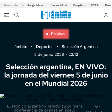
Temas del día
Jorge Messi
Javier Milei
Empleo
BCRA
Deu
En Vivo
ámbito
Deportes
Selección Argentina
5 de junio 2026 - 22:12
Selección argentina, EN VIVO:
la jornada del viernes 5 de junio
en el Mundial 2026
El técnico argentino brindó su primera
Por
conferencia de prensa en suelo