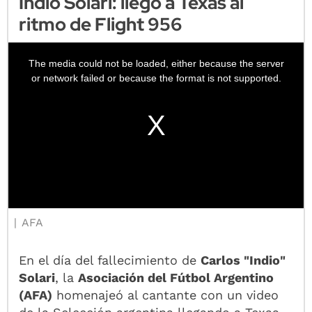
Indio Solari: llegó a Texas al
ritmo de Flight 956
AFA
En el día del fallecimiento de
Carlos "Indio"
Solari
, la
Asociación del Fútbol Argentino
(AFA)
homenajeó al cantante con un video