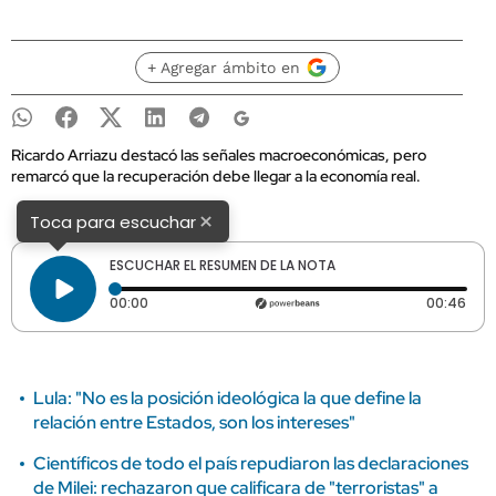
+ Agregar ámbito en
Ricardo Arriazu destacó las señales macroeconómicas, pero
remarcó que la recuperación debe llegar a la economía real.
×
Toca para escuchar
ESCUCHAR EL RESUMEN DE LA NOTA
Tiempo transcurrido: 0 segundos
Dura
00:00
00:46
Lula: "No es la posición ideológica la que define la
relación entre Estados, son los intereses"
Científicos de todo el país repudiaron las declaraciones
de Milei: rechazaron que calificara de "terroristas" a