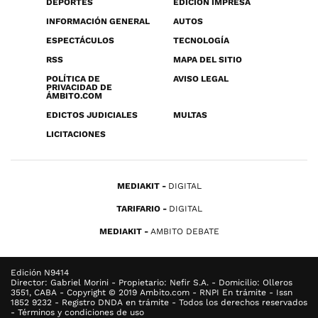
DEPORTES
EDICIÓN IMPRESA
INFORMACIÓN GENERAL
AUTOS
ESPECTÁCULOS
TECNOLOGÍA
RSS
MAPA DEL SITIO
POLÍTICA DE
AVISO LEGAL
PRIVACIDAD DE
ÁMBITO.COM
EDICTOS JUDICIALES
MULTAS
LICITACIONES
MEDIAKIT
DIGITAL
TARIFARIO
DIGITAL
MEDIAKIT
AMBITO DEBATE
Edición N9414
Director: Gabriel Morini - Propietario: Nefir S.A. - Domicilio: Olleros
3551, CABA - Copyright © 2019 Ambito.com - RNPI En trámite - Issn
1852 9232 - Registro DNDA en trámite - Todos los derechos reservados
- Términos y condiciones de uso