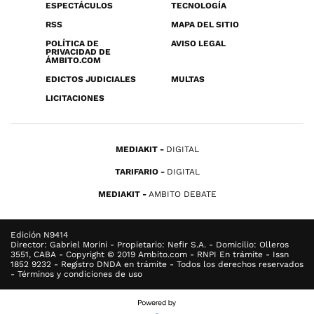
ESPECTÁCULOS
TECNOLOGÍA
RSS
MAPA DEL SITIO
POLÍTICA DE
AVISO LEGAL
PRIVACIDAD DE
ÁMBITO.COM
EDICTOS JUDICIALES
MULTAS
LICITACIONES
MEDIAKIT
DIGITAL
TARIFARIO
DIGITAL
MEDIAKIT
AMBITO DEBATE
Edición N9414
Director: Gabriel Morini - Propietario: Nefir S.A. - Domicilio: Olleros
3551, CABA - Copyright © 2019 Ambito.com - RNPI En trámite - Issn
1852 9232 - Registro DNDA en trámite - Todos los derechos reservados
- Términos y condiciones de uso